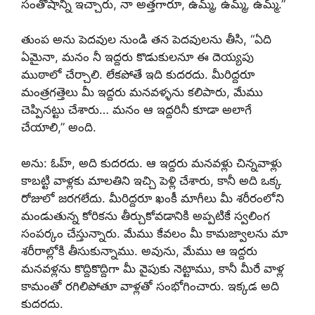
సంతోషాన్ని ఇచ్చారు, నా అత్తగారూ, ఉమ్మ్, ఉమ్మ్, ఉమ్మ్.”
తుంప అను పెదవుల నుండి తన పెదవులను తీసి, “ఏది
ఏమైనా, మనం నీ ఇద్దరు కొడుకులనూ ఈ దెయ్యపు
ముఠాలో చేర్చాలి. లేకపోతే ఇది కుదరదు. మీరిద్దరూ
మంత్రగత్తెలు మీ ఇద్దరు మనవళ్ళను కలిపారు, మేము
చెప్పినట్టు చేశారు… మనం ఆ ఇద్దరినీ కూడా అలాగే
చేయాలి,” అంది.
అను: ఓహ్, అది కుదరదు. ఆ ఇద్దరు మనవళ్లు చిన్నవాళ్లు
కాబట్టి వాళ్లకు మాలతిని ఇచ్చి పెళ్లి చేశారు, కానీ అది ఒక్క
రోజులో జరగలేదు. మీరిద్దరూ ఖంకీ మాగీలు మీ శరీరంలోని
మండుతున్న కోరికను తీర్చుకోవడానికి అప్పటికే స్వలింగ
సంపర్కం చేస్తున్నారు. మేము కేవలం మీ కామజ్వాలను మా
శరీరాల్లోకి తీసుకున్నాము. అవును, మేము ఆ ఇద్దరు
మనవళ్లను కొద్దికొద్దిగా మీ వైపుకు నెట్టాము, కానీ మీరే వాళ్ల
కామంతో రగిలిపోతూ వాళ్లతో సంభోగించారు. ఇక్కడ అది
కుదరదు.