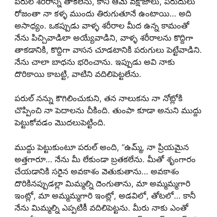
పరుల్ శరీరాన్ని తాకలేను, కానీ ఆమె వక్షోజాలు, పిరుదులు
రోజంతా నా కళ్ళ ముందు తిరుగుతూనే ఉంటాయి… అది
అసాధ్యం. ఒకప్పుడు వాళ్ళ శరీరాల మీద ఉన్న కామంతో
నేను పిచ్చివాడిలా అయ్యేవాడిని, వాళ్ళ శరీరాలను కొద్దిగా
తాకడానికి, కొద్దిగా వాసన చూడటానికి పరుగులు పెట్టేవాడిని.
నేను చాలా బాధను భరించాను. ఇప్పుడు అవి నాకు
దొరికాయి కాబట్టి, వాటిని వదిలిపెట్టలేను.
పరుల్ నన్ను కౌగిలించుకుని, తన నాలుకను నా నోట్లోకి
చొప్పించి నా పెదాలను చీకింది. తుంపా కూడా అనుని ముద్దు
పెట్టుకోవడం మొదలుపెట్టింది.
ముద్దు పెట్టుకుంటూ పరుల్ అంది, “ఉమ్మ్, నా ప్రియమైన
అత్తగారూ… నేను మీ లేకుండా బ్రతకలేను. మీతో శృంగారం
చేయడానికి సరైన అవకాశం వెతుకుతాను… అవకాశం
దొరికినప్పుడల్లా మిమ్మల్ని దెంగుతాను, మా అమ్మమ్మగారి
ఇంట్లో, మా అమ్మమ్మగారి ఇంట్లో, అడవిలో, తోటలో… కానీ
నేను మిమ్మల్ని ఎప్పటికీ వదిలిపెట్టను. మీరు నాకు ఎంతో