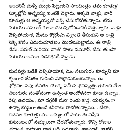
అందరినీ మళ్ళీ ముద్దు పెట్టుకుని సాయంత్రం తమ కూతుళ్ల
స్కూల్లోని అన్నయ్య ఇంటికి వెళ్లారు. అక్కడే వాళ్లు, వారి
కూతుళ్లు ఆ అన్నయ్యతో సెక్స్ చేసుకోబోతున్నారు. టిను
మరియు సమూర్ కూడా చదువుకోవడానికి వెళ్తున్నారు. వాళ్లు
వెళ్ళిపోయాక, మేము కొద్దిసేపు విశ్రాంతి తీసుకుని ఆ రాత్రి
సెక్స్ కోసం ఎదురుచూడటం మొదలుపెట్టాము. ఈ రాత్రి
నేను, పరుల్ మరియు నాతో పాటు సమూర్. టిను తుంపా
మరియు అనుల పడకగదికి వెళ్తాడు.
మనవళ్లు బడికి వెళ్ళిపోయాక, మేం నలుగురం కూర్చుని మా
శృంగార జీవితం గురించి మాట్లాడుకుంటున్నాం. ఈ
భోగవిలాసపు జీవితం యొక్క సమీప భవిష్యత్తు గురించి మేం
నలుగురం సంతోషంగా ఉన్నంత ఆందోళనగా కూడా ఉన్నాం.
రేపు ఉదయం, మా దగ్గరికి మరో రెండు కొత్త, యవ్వనంగా
ఉన్నా బొద్దుగా ఉండే శరీరాలు రాబోతున్నాయి… బేలా,
రచనల కూతుళ్లు మా అమ్మలతో పాటు ఈ నిషిద్ధ
కుటుంబంలో సభ్యులుగా చేరబోతున్నారు. కొన్ని రోజుల
తర్వాత, బహుశా వాళ్ల బడి పెద్దవాళ్లు, శ్యామోలి, కాకోలి