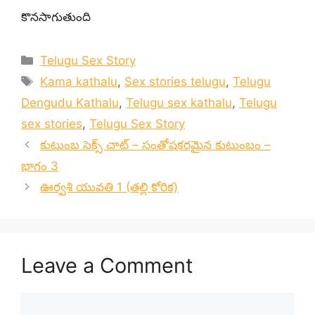
కొనసాగుతుంది
Categories
Telugu Sex Story
Tags
Kama kathalu
,
Sex stories telugu
,
Telugu
Dengudu Kathalu
,
Telugu sex kathalu
,
Telugu
sex stories
,
Telugu Sex Story
కుటుంబ సెక్స్ చాట్ – సంతోషకరమైన కుటుంబం –
భాగం 3
ఊర్వశి యువతి 1 (తల్లి కోరిక)
Leave a Comment
Comment