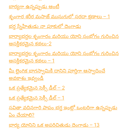
భార్యగా ఉన్నప్పుడు ఆంటీ
శృంగార శరీర మసాజ్ ముసుగులో సరదా క్షణాలు – 1
భర్త స్నేహితుడు నా పూకులో దెంగాడు
భార్యాభర్తల శృంగారం మరియు యోని సంభోగం గురించిన
ఆసక్తికరమైన కథలు-2
భార్యాభర్తల శృంగారం మరియు యోని సంభోగం గురించిన
ఆసక్తికరమైన కథలు – 1
మీ లైంగిక భాగస్వామికి దానిని పూర్తిగా ఆస్వాదించే
అవకాశం ఇవ్వండి
ఒక ప్రత్యేకమైన సెక్సీ డీల్ – 2
ఒక ప్రత్యేకమైన సెక్సీ డీల్ – 1
సవితా వదినగారి పాపం భర్త ఇంట్లో ఒంటరిగా ఉన్నప్పుడు
ఏం చేయాలి?
భార్య యోనిని ఒక అపరిచితుడు దెంగాడు – 13