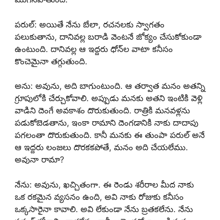
పరుల్: అయితే నేను బేలా, రచనలకు స్వాగతం
పలుకుతాను, దానివల్ల బరాడి వెంటనే జోక్యం చేసుకోకుండా
ఉంటుంది. దానివల్ల ఆ ఇద్దరు ధోన్‌ల వాటా కనీసం
కొంచెమైనా తగ్గుతుంది.
అను: అవును, అది బాగుంటుంది. ఆ తర్వాత మనం అతన్ని
గ్రూపులోకి చేర్చుకోవాలి. అప్పుడు మనకు అతని ఇంటికి వెళ్లి
వాడిని దెంగే అవకాశం దొరుకుతుంది. రాత్రికి మనవళ్లను
పడుకోబెడతాను, ఇంకా రామాని దెంగడానికి నాకు దాదాపు
పగలంతా దొరుకుతుంది. కానీ మనకు ఈ తుంపా పరుల్ అనే
ఆ ఇద్దరు లంజలు దొరకకపోతే, మనం అది చేయలేము.
అవునా రామా?
నేను: అవును, ఖచ్చితంగా. ఈ రెండు శరీరాల మీద నాకు
ఒక రకమైన వ్యసనం ఉంది, అవి నాకు రోజుకు కనీసం
ఒక్కసారైనా కావాలి. అవి లేకుండా నేను బ్రతకలేను. నేను