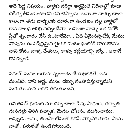
అదే పెద్ద విషయం. వాళ్లకు సరిగ్గా అర్థమైతే విదేశాల్లో కూడా
చికిత్స తీసుకుంటారని రవి చెప్పాడు. బహుశా వాళ్ళు చాలా
కాలంగా తమ భార్యలకు దూరంగా ఉండటం వల్ల వాళ్లలో
కామవాంఛ తిరిగి వచ్చిందేమో. బహుశా వాళ్ళు ఒక విదేశీ
స్త్రీతో శృంగారం చేసి ఉంటారేమో… ఏది ఏమైనప్పటికీ, మేము
వాళ్ళను ఈ నిషిద్ధమైన లైంగిక సంబంధంలోకి లాగుతాము.
దాని కోసం వాళ్ళ చేతులు, కాళ్ళు కట్టేయాల్సి వస్తే… అలాగే
కానివ్వండి.
పరుల్: మనం బయట శృంగారం చేయగలిగితే, అది
మంచిదే, దాని అర్థం మనం డబ్బు సంపాదిస్తున్నామని
మరియు మన ఆకలి తీరుతుందని.
రవి తపన్ గురించి మా చర్చ చాలా సేపు సాగింది. తర్వాత
మనవళ్లు తిరిగి వచ్చాక, మేము భోజనం ముగించాము.
అప్పుడు అను, తుంపా టినుతో కలిసి వెళ్ళిపోయారు. సాము
నాతో, పరుల్‌తో ఉండిపోయింది.