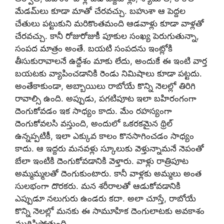
మేడమ్‌లు కూడా మాతో చేరవచ్చు. బహుశా ఆ పెద్దల
చేతులు పట్టుకుని మరికొంతమంది ఆడవాళ్లు కూడా వాళ్లతో
చేరవచ్చు. కానీ రోజురోజుకీ పూకుల సంఖ్య పెరుగుతున్నా,
సంపద మాత్రం అంతే. బయటి సంపదను ఇంట్లోకి
తీసుకురావాలనే ఉద్దేశం మాకు లేదు, అందుకే ఈ ఇంటి వార్త
బయటకు వ్యాపించడానికి రెండు నిమిషాలు కూడా పట్టదు.
అంతేకాకుండా, అబ్బాయిలు రాబోయే కొన్ని నెలల్లో తిరిగి
రావాల్సి ఉంది. అప్పుడు, పగటిపూట ఇలా బహిరంగంగా
దెంగుకోవడం ఇక సాధ్యం కాదు. మేం రహస్యంగా
దెంగుకోవలసి వస్తుంది, అందులో ఒకరకమైన థ్రిల్
ఉన్నప్పటికీ, ఇలా ఎక్కువ కాలం కొనసాగించడం సాధ్యం
కాదు. ఆ ఇద్దరు మనవళ్లు స్కూలుకు వెళ్తున్నామనే నెపంతో
బేలా ఇంటికి దెంగుకోవడానికి వెళ్తారు. వాళ్లు రాత్రిపూట
అమ్మమ్మలతో దెంగుకుంటారు. కానీ వాళ్లకు అమ్మలు అంత
సులభంగా దొరకరు. మన శరీరాలతో ఆడుకోవడానికి
ఎప్పుడూ నలుగురు ఉండరు కదా. అలా చూస్తే, రాబోయే
కొన్ని నెలల్లో మనకు ఈ సామూహిక దెంగులాటకు అవకాశం
ముగిసిపోతుంది.