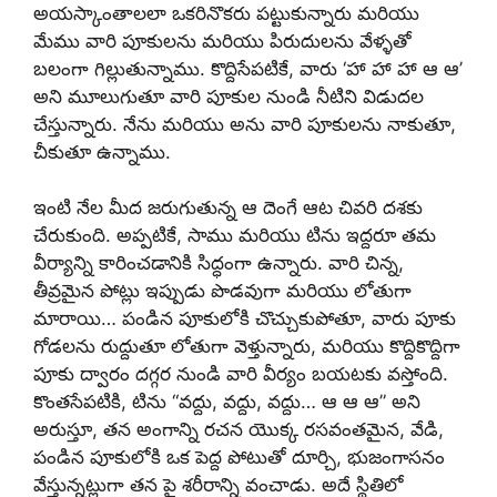
అయస్కాంతాలలా ఒకరినొకరు పట్టుకున్నారు మరియు
మేము వారి పూకులను మరియు పిరుదులను వేళ్ళతో
బలంగా గిల్లుతున్నాము. కొద్దిసేపటికే, వారు ‘హా హా హా ఆ ఆ’
అని మూలుగుతూ వారి పూకుల నుండి నీటిని విడుదల
చేస్తున్నారు. నేను మరియు అను వారి పూకులను నాకుతూ,
చీకుతూ ఉన్నాము.
ఇంటి నేల మీద జరుగుతున్న ఆ దెంగే ఆట చివరి దశకు
చేరుకుంది. అప్పటికే, సాము మరియు టిను ఇద్దరూ తమ
వీర్యాన్ని కారించడానికి సిద్ధంగా ఉన్నారు. వారి చిన్న,
తీవ్రమైన పోట్లు ఇప్పుడు పొడవుగా మరియు లోతుగా
మారాయి… పండిన పూకులోకి చొచ్చుకుపోతూ, వారు పూకు
గోడలను రుద్దుతూ లోతుగా వెళ్తున్నారు, మరియు కొద్దికొద్దిగా
పూకు ద్వారం దగ్గర నుండి వారి వీర్యం బయటకు వస్తోంది.
కొంతసేపటికి, టిను “వద్దు, వద్దు, వద్దు… ఆ ఆ ఆ” అని
అరుస్తూ, తన అంగాన్ని రచన యొక్క రసవంతమైన, వేడి,
పండిన పూకులోకి ఒక పెద్ద పోటుతో దూర్చి, భుజంగాసనం
వేస్తున్నట్లుగా తన పై శరీరాన్ని వంచాడు. అదే స్థితిలో