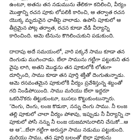
ఉంటూ, అతను తన నడుమును తేలికగా కదిలించి, వీర్యం
మొత్తాన్ని రచన పూకు లోపలికి కారించి, ఆ తర్వాత రచన
యొక్క మృదువైన ఛాతీపై వాలాడు. ఉపోసి పూకులో ఆ
తీవ్రమైన పోట్ల తర్వాత, రచన కూడా వేడి వీర్యాన్ని
కారించింది. ఆమె టినును కౌగిలించుకుని పడుకుంది.
దాదాపు అదే సమయంలో, వారి పక్కనే సాము కూడా తన
దెంగుడు ముగించాడు. బేలా సామును గట్టిగా పట్టుకుని తన
వైపు లాగి, అతని మొడ్డను తన పూకులోకి లోతుగా
దూర్చింది, సాము కూడా తన పూర్తి శక్తితో దెంగుతున్నాడు.
ఆమె రసవంతమైన పూకులోకి వీర్యం ప్రవేశిస్తున్న శబ్దంతో
గది నిండిపోయింది. సాము మరియు బేలా ఇద్దరూ
ఒకరినొకరు తిట్టుకుంటూ, బుసలు కొట్టుకుంటున్నారు.
“దెంగు, దెంగు, లంజ కొడుకా, నన్ను దెంగు సాము. నీ లంజ
తల్లి పూకులో చాలా వీర్యం పోశావు, ఇప్పుడు నీ వీర్యాన్ని నా
పూకులో పోసి నన్ను నీ లంజ యజమానురాలిని చేసుకో…ఆ
ఆ ఆ”…బేలా గట్టిగా అరుస్తూ సాము నడుము పట్టుకుంది.
మరియు సాము, తన పూర్తి బలంతో బెల్లా పూకును