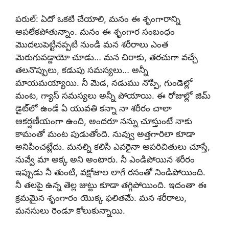
పరుల్: ఏదో ఒకటి చేయాలి, మనం ఈ శృంగారాన్ని
ఆపలేకపోతున్నాం. మనం ఈ శృంగార సంబంధం
మొదలుపెట్టినప్పటి నుండి మన శరీరాలు ఎంత
మెరుగుపడ్డాయో చూడు… మన చిరాకు, తరచుగా వచ్చే
తలనొప్పులు, కడుపు సమస్యలు… అన్నీ
మాయమయ్యాయి. నీ మెడ, నడుము నొప్పి, గుండెల్లో
మంట, గ్యాస్ సమస్యలు అన్నీ పోయాయి. ఈ రోజుల్లో జిమ్
డైట్‌లో ఉండే ఏ యువతి కన్నా నా శరీరం చాలా
ఆకర్షణీయంగా ఉంది, అందరూ నన్ను చూస్తుంటే నాకు
కామంతో మంట పుడుతోంది. నువ్వు అత్తగారిలా కూడా
అనిపించట్లేదు. మనల్ని కలిసి ఎవరైనా అపరిచితులు చూస్తే,
నువ్వే మా అక్క అని అంటారు. నీ ఎండిపోయిన శరీరం
ఇప్పుడు నీ తుంటి, వక్షోజాల లాగే రసంతో నిండిపోయింది.
నీ తలపై ఉన్న తెల్ల జుట్టు కూడా తగ్గిపోయింది. ఇదంతా ఈ
క్రమమైన శృంగారం యొక్క ఫలితమే. మన శరీరాలు,
మనసులు రెండూ కోలుకున్నాయి.