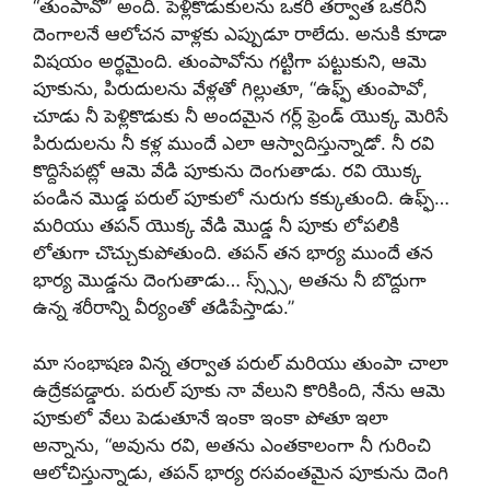
“తుంపావో” అంది. పెళ్లికొడుకులను ఒకరి తర్వాత ఒకరిని
దెంగాలనే ఆలోచన వాళ్లకు ఎప్పుడూ రాలేదు. అనుకి కూడా
విషయం అర్థమైంది. తుంపావోను గట్టిగా పట్టుకుని, ఆమె
పూకును, పిరుదులను వేళ్లతో గిల్లుతూ, “ఉఫ్ఫ్ తుంపావో,
చూడు నీ పెళ్లికొడుకు నీ అందమైన గర్ల్ ఫ్రెండ్ యొక్క మెరిసే
పిరుదులను నీ కళ్ల ముందే ఎలా ఆస్వాదిస్తున్నాడో. నీ రవి
కొద్దిసేపట్లో ఆమె వేడి పూకును దెంగుతాడు. రవి యొక్క
పండిన మొడ్డ పరుల్ పూకులో నురుగు కక్కుతుంది. ఉఫ్ఫ్…
మరియు తపన్ యొక్క వేడి మొడ్డ నీ పూకు లోపలికి
లోతుగా చొచ్చుకుపోతుంది. తపన్ తన భార్య ముందే తన
భార్య మొడ్డను దెంగుతాడు… స్స్స్స్, అతను నీ బొద్దుగా
ఉన్న శరీరాన్ని వీర్యంతో తడిపేస్తాడు.”
మా సంభాషణ విన్న తర్వాత పరుల్ మరియు తుంపా చాలా
ఉద్రేకపడ్డారు. పరుల్ పూకు నా వేలుని కొరికింది, నేను ఆమె
పూకులో వేలు పెడుతూనే ఇంకా ఇంకా పోతూ ఇలా
అన్నాను, “అవును రవి, అతను ఎంతకాలంగా నీ గురించి
ఆలోచిస్తున్నాడు, తపన్ భార్య రసవంతమైన పూకును దెంగి