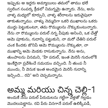
ఇప్పుడు ఆ ఇద్దరు అమ్మాయిలు తమలో తాము భలే
స్వలింగ సంపర్క క్రీడలో నిమగ్నమై ఉన్నారు. నేను, అను
వాళ్ళ మధ్యలో కూర్చుని, వాళ్ళ శరీరాలను ఇరువైపులా
తాకుతున్నాము. వాళ్ళు నెమ్మదిగా ఒకరి ముఖాలను ఒకరు
ముద్దు పెట్టుకుంటూ, తమ రొమ్ములను నొక్కుకుంటున్నారు.
నేను నా రొమ్ములను పరుల్ నగ్న వీపుకు ఆనించి, ఒక చేత్తో
ఆమె పూకును, గుదాన్ని పట్టుకుని, నా మరో చేతిని పరుల్
చంక కిందకు జొనిపి ఆమె రొమ్ములను నొక్కుతూ, నా
ముఖాన్ని ఆమె మెడకు రాసుకున్నాను. నేను అను,
తుంపాలను వినమని, “హే పరుల్, ఇంత మెరిసే గుదంలోకి
ఇంకేదైనా ప్రవేశించే సమయం వచ్చింది. నీ తుంప నీ
ముందు, నీ వెనుక ఇంత అందమైన మెరిసే గుదాన్ని
ఇచ్చింది… రవి” అని చెప్పమన్నాను.
అమ్మ మరియు చిన్న చెల్లి-1
అందుకే నేను పరుల్ పిరుదులను గట్టిగా వేళ్లతో గిల్లడం
మొదలుపెట్టాను. రవి పేరు వినగానే పరుల్ ఉలిక్కిపడి,