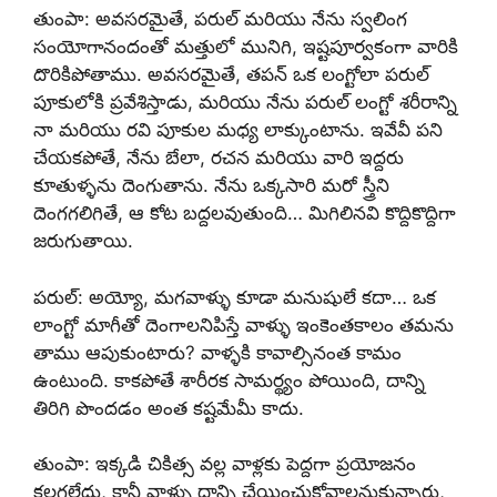
తుంపా: అవసరమైతే, పరుల్ మరియు నేను స్వలింగ
సంయోగానందంతో మత్తులో మునిగి, ఇష్టపూర్వకంగా వారికి
దొరికిపోతాము. అవసరమైతే, తపన్ ఒక లంగ్టోలా పరుల్
పూకులోకి ప్రవేశిస్తాడు, మరియు నేను పరుల్ లంగ్టో శరీరాన్ని
నా మరియు రవి పూకుల మధ్య లాక్కుంటాను. ఇవేవీ పని
చేయకపోతే, నేను బేలా, రచన మరియు వారి ఇద్దరు
కూతుళ్ళను దెంగుతాను. నేను ఒక్కసారి మరో స్త్రీని
దెంగగలిగితే, ఆ కోట బద్దలవుతుంది… మిగిలినవి కొద్దికొద్దిగా
జరుగుతాయి.
పరుల్: అయ్యో, మగవాళ్ళు కూడా మనుషులే కదా… ఒక
లాంగ్టో మాగీతో దెంగాలనిపిస్తే వాళ్ళు ఇంకెంతకాలం తమను
తాము ఆపుకుంటారు? వాళ్ళకి కావాల్సినంత కామం
ఉంటుంది. కాకపోతే శారీరక సామర్థ్యం పోయింది, దాన్ని
తిరిగి పొందడం అంత కష్టమేమీ కాదు.
తుంపా: ఇక్కడి చికిత్స వల్ల వాళ్లకు పెద్దగా ప్రయోజనం
కలగలేదు, కానీ వాళ్ళు దాన్ని చేయించుకోవాలనుకున్నారు,