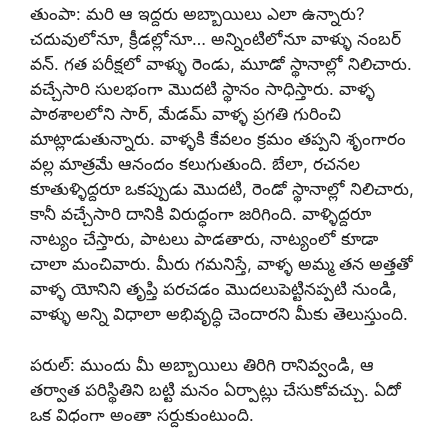
తుంపా: మరి ఆ ఇద్దరు అబ్బాయిలు ఎలా ఉన్నారు?
చదువులోనూ, క్రీడల్లోనూ… అన్నింటిలోనూ వాళ్ళు నంబర్
వన్. గత పరీక్షలో వాళ్ళు రెండు, మూడో స్థానాల్లో నిలిచారు.
వచ్చేసారి సులభంగా మొదటి స్థానం సాధిస్తారు. వాళ్ళ
పాఠశాలలోని సార్, మేడమ్ వాళ్ళ ప్రగతి గురించి
మాట్లాడుతున్నారు. వాళ్ళకి కేవలం క్రమం తప్పని శృంగారం
వల్ల మాత్రమే ఆనందం కలుగుతుంది. బేలా, రచనల
కూతుళ్ళిద్దరూ ఒకప్పుడు మొదటి, రెండో స్థానాల్లో నిలిచారు,
కానీ వచ్చేసారి దానికి విరుద్ధంగా జరిగింది. వాళ్ళిద్దరూ
నాట్యం చేస్తారు, పాటలు పాడతారు, నాట్యంలో కూడా
చాలా మంచివారు. మీరు గమనిస్తే, వాళ్ళ అమ్మ తన అత్తతో
వాళ్ళ యోనిని తృప్తి పరచడం మొదలుపెట్టినప్పటి నుండి,
వాళ్ళు అన్ని విధాలా అభివృద్ధి చెందారని మీకు తెలుస్తుంది.
పరుల్: ముందు మీ అబ్బాయిలు తిరిగి రానివ్వండి, ఆ
తర్వాత పరిస్థితిని బట్టి మనం ఏర్పాట్లు చేసుకోవచ్చు. ఏదో
ఒక విధంగా అంతా సర్దుకుంటుంది.