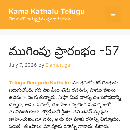
Skip
Kama Kathalu Telugu
to
Menu
content
తెలుగులో అత్యుత్తమ శృంగార కథలు
ముగింపు ప్రారంభం -57
July 7, 2026
by
Elamurugu
Telugu Dengudu Kathalu
:
మా గదిలో భలే దెంగుడు
జరుగుతోంది. గది నేల మీద టిను రచనను, సాము బేలను
ఉద్రేకంగా దెంగుతున్నారు. సోఫా మీద వాళ్ళు దెంగుకోవడాన్ని
చూస్తూ, అను, పరుల్, తుంపాలు స్వలింగ సంపర్కంలో
మునిగిపోయారు. కొద్దిసేపటి క్రితం, రవి తపన్ స్పర్శను
ఊహించుకుంటూ నేను, అను మా పూకు రసాన్ని చిమ్మాము.
పరుల్, తుంపాలు మా పూకు రసాన్ని నాకారు, చీకారు.