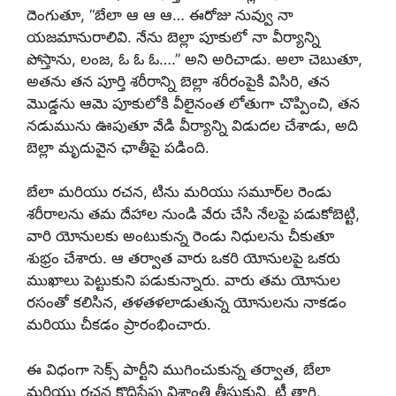
దెంగుతూ, “బేలా ఆ ఆ ఆ… ఈరోజు నువ్వు నా
యజమానురాలివి. నేను బెల్లా పూకులో నా వీర్యాన్ని
పోస్తాను, లంజ, ఓ ఓ ఓ….” అని అరిచాడు. అలా చెబుతూ,
అతను తన పూర్తి శరీరాన్ని బెల్లా శరీరంపైకి విసిరి, తన
మొడ్డను ఆమె పూకులోకి వీలైనంత లోతుగా చొప్పించి, తన
నడుమును ఊపుతూ వేడి వీర్యాన్ని విడుదల చేశాడు, అది
బెల్లా మృదువైన ఛాతీపై పడింది.
బేలా మరియు రచన, టిను మరియు సమూర్‌ల రెండు
శరీరాలను తమ దేహాల నుండి వేరు చేసి నేలపై పడుకోబెట్టి,
వారి యోనులకు అంటుకున్న రెండు నిధులను చీకుతూ
శుభ్రం చేశారు. ఆ తర్వాత వారు ఒకరి యోనులపై ఒకరు
ముఖాలు పెట్టుకుని పడుకున్నారు. వారు తమ యోనుల
రసంతో కలిసిన, తళతళలాడుతున్న యోనులను నాకడం
మరియు చీకడం ప్రారంభించారు.
ఈ విధంగా సెక్స్ పార్టీని ముగించుకున్న తర్వాత, బేలా
మరియు రచన కొద్దిసేపు విశ్రాంతి తీసుకుని, టీ తాగి,