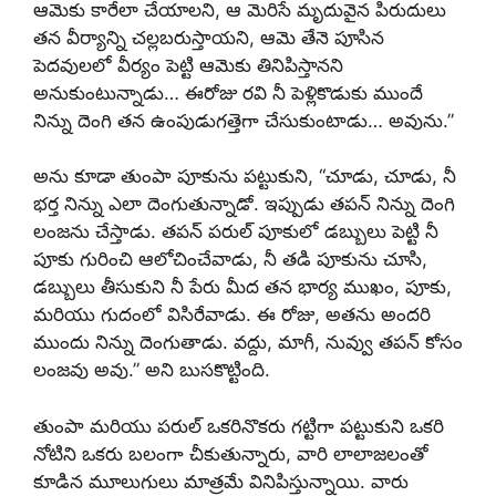
ఆమెకు కారేలా చేయాలని, ఆ మెరిసే మృదువైన పిరుదులు
తన వీర్యాన్ని చల్లబరుస్తాయని, ఆమె తేనె పూసిన
పెదవులలో వీర్యం పెట్టి ఆమెకు తినిపిస్తానని
అనుకుంటున్నాడు… ఈరోజు రవి నీ పెళ్లికొడుకు ముందే
నిన్ను దెంగి తన ఉంపుడుగత్తెగా చేసుకుంటాడు… అవును.”
అను కూడా తుంపా పూకును పట్టుకుని, “చూడు, చూడు, నీ
భర్త నిన్ను ఎలా దెంగుతున్నాడో. ఇప్పుడు తపన్ నిన్ను దెంగి
లంజను చేస్తాడు. తపన్ పరుల్ పూకులో డబ్బులు పెట్టి నీ
పూకు గురించి ఆలోచించేవాడు, నీ తడి పూకును చూసి,
డబ్బులు తీసుకుని నీ పేరు మీద తన భార్య ముఖం, పూకు,
మరియు గుదంలో విసిరేవాడు. ఈ రోజు, అతను అందరి
ముందు నిన్ను దెంగుతాడు. వద్దు, మాగీ, నువ్వు తపన్ కోసం
లంజవు అవు.” అని బుసకొట్టింది.
తుంపా మరియు పరుల్ ఒకరినొకరు గట్టిగా పట్టుకుని ఒకరి
నోటిని ఒకరు బలంగా చీకుతున్నారు, వారి లాలాజలంతో
కూడిన మూలుగులు మాత్రమే వినిపిస్తున్నాయి. వారు