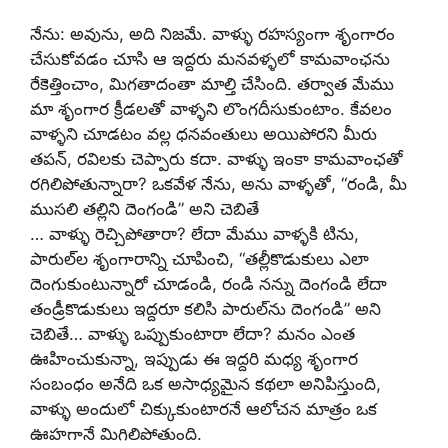
నేను: అవును, అది నిజమే. వాళ్ళు రహస్యంగా శృంగారం
చేసుకోవడం చూసి ఆ ఇద్దరు మనవళ్ళలో కామవాంఛను
రేకెత్తించాం, మిగతాదంతా మాల్తి చేసింది. తర్వాత మేము
మా శృంగార క్రీడలతో వాళ్ళని లొంగదీసుకుంటాం. కేవలం
వాళ్ళని చూడటం వల్ల ధనవంతులు అయిపోరని మీరు
తపన్, రవిలకు చెప్పారు కదా. వాళ్ళు ఇంకా కామవాంఛతో
రగిలిపోతున్నారా? ఒకవేళ నేను, అను వాళ్ళతో, “రండి, మీ
ముసలి తల్లిని దెంగండి” అని చెబితే
… వాళ్ళు రెచ్చిపోతారా? లేదా మేము వాళ్ళకి టిను,
పారుల్‌ల శృంగారాన్ని చూపించి, “తల్లీకొడుకులు ఎలా
దెంగుకుంటున్నారో చూడండి, రండి నన్ను దెంగండి లేదా
తండ్రీకొడుకులు ఇద్దరూ కలిసి పారుల్‌ను దెంగండి” అని
చెబితే… వాళ్ళు ఒప్పుకుంటారా లేదా? మనం ఎంత
ఊహించుకున్నా, ఇప్పుడు ఈ ఇద్దరి మధ్య శృంగార
సంబంధం అనేది ఒక అసాధ్యమైన కథలా అనిపిస్తుంది,
వాళ్ళు అందులో చిక్కుకుంటారనే ఆలోచన మాత్రం ఒక
ఊహగానే మిగిలిపోతుంది.