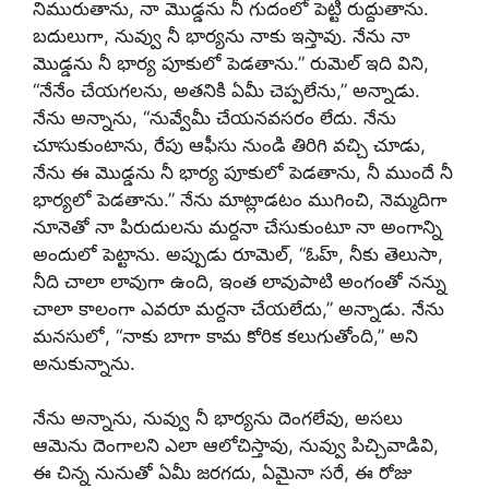
నిమురుతాను, నా మొడ్డను నీ గుదంలో పెట్టి రుద్దుతాను.
బదులుగా, నువ్వు నీ భార్యను నాకు ఇస్తావు. నేను నా
మొడ్డను నీ భార్య పూకులో పెడతాను.” రుమెల్ ఇది విని,
“నేనేం చేయగలను, అతనికి ఏమీ చెప్పలేను,” అన్నాడు.
నేను అన్నాను, “నువ్వేమీ చేయనవసరం లేదు. నేను
చూసుకుంటాను, రేపు ఆఫీసు నుండి తిరిగి వచ్చి చూడు,
నేను ఈ మొడ్డను నీ భార్య పూకులో పెడతాను, నీ ముందే నీ
భార్యలో పెడతాను.” నేను మాట్లాడటం ముగించి, నెమ్మదిగా
నూనెతో నా పిరుదులను మర్దనా చేసుకుంటూ నా అంగాన్ని
అందులో పెట్టాను. అప్పుడు రూమెల్, “ఓహ్, నీకు తెలుసా,
నీది చాలా లావుగా ఉంది, ఇంత లావుపాటి అంగంతో నన్ను
చాలా కాలంగా ఎవరూ మర్దనా చేయలేదు,” అన్నాడు. నేను
మనసులో, “నాకు బాగా కామ కోరిక కలుగుతోంది,” అని
అనుకున్నాను.
నేను అన్నాను, నువ్వు నీ భార్యను దెంగలేవు, అసలు
ఆమెను దెంగాలని ఎలా ఆలోచిస్తావు, నువ్వు పిచ్చివాడివి,
ఈ చిన్న నునుతో ఏమీ జరగదు, ఏమైనా సరే, ఈ రోజు