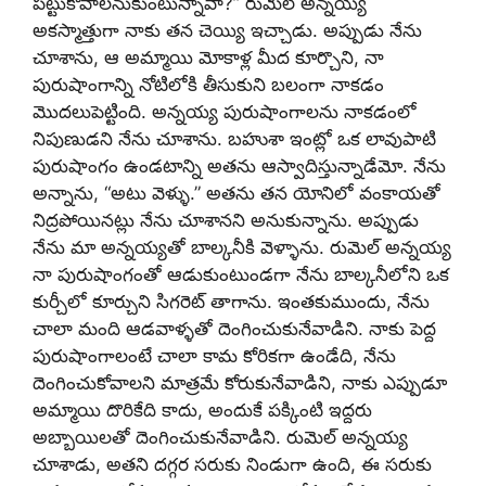
పట్టుకోవాలనుకుంటున్నావా?” రుమెల్ అన్నయ్య
అకస్మాత్తుగా నాకు తన చెయ్యి ఇచ్చాడు. అప్పుడు నేను
చూశాను, ఆ అమ్మాయి మోకాళ్ల మీద కూర్చొని, నా
పురుషాంగాన్ని నోటిలోకి తీసుకుని బలంగా నాకడం
మొదలుపెట్టింది. అన్నయ్య పురుషాంగాలను నాకడంలో
నిపుణుడని నేను చూశాను. బహుశా ఇంట్లో ఒక లావుపాటి
పురుషాంగం ఉండటాన్ని అతను ఆస్వాదిస్తున్నాడేమో. నేను
అన్నాను, “అటు వెళ్ళు.” అతను తన యోనిలో వంకాయతో
నిద్రపోయినట్లు నేను చూశానని అనుకున్నాను. అప్పుడు
నేను మా అన్నయ్యతో బాల్కనీకి వెళ్ళాను. రుమెల్ అన్నయ్య
నా పురుషాంగంతో ఆడుకుంటుండగా నేను బాల్కనీలోని ఒక
కుర్చీలో కూర్చుని సిగరెట్ తాగాను. ఇంతకుముందు, నేను
చాలా మంది ఆడవాళ్ళతో దెంగించుకునేవాడిని. నాకు పెద్ద
పురుషాంగాలంటే చాలా కామ కోరికగా ఉండేది, నేను
దెంగించుకోవాలని మాత్రమే కోరుకునేవాడిని, నాకు ఎప్పుడూ
అమ్మాయి దొరికేది కాదు, అందుకే పక్కింటి ఇద్దరు
అబ్బాయిలతో దెంగించుకునేవాడిని. రుమెల్ అన్నయ్య
చూశాడు, అతని దగ్గర సరుకు నిండుగా ఉంది, ఈ సరుకు