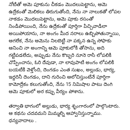
నోటితో ఆమె పూకును చీకడం మొదలుపెట్టాను, ఆమె
ఉద్రేకంతో మెలికలు తిరుగుతోంది, నేను నా నాలుకతో లోపల
నాకడం మొదలుపెట్టాను, ఆమె పూకు రసంతో
నిండిపోయింది, నేను ఉద్రేకంతో పూర్తిగా పిచ్చివాడిలా
అయిపోయాను, నా అంగం మీద నరాలు ఉబ్బిపోతున్నాయి,
ఆగలేక, నేను ఆమెను నిలబెట్టి నా పక్కన ఉన్న సోఫాకు
ఆనించి నా అంగాన్ని ఆమె పూకులోకి తోసాను, అది
గట్టిపడలేదు, అప్పుడు నేను కొబ్బరి నూనె రాసి లోపలికి
చొప్పించాను, ఓరి దేవుడా, నా లావుపాటి అంగం లోపలికి
బయటికి వెళ్తోంది, దెంగడం ఎంత సుఖం, అల్లుడు, భార్య,
ఇద్దరినీ దెంగడం, దాని గురించి ఆలోచిస్తుంటేనే పూర్తిగా
కామోద్రేకం కలుగుతోంది, నేను 15 నిమిషాల పాటు దెంగి
ఆమె పూకులో అర కప్పు వీర్యం పోశాను.
తర్వాతి భాగంలో అల్లుడు, భార్య శృంగారంలో పాల్గొంటారు.
ఆ కథను చదవమని మిమ్మల్ని ఆహ్వానిస్తున్నాము.
ధన్యవాదాలు .