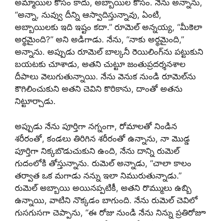
అమ్మాయిల కోసం కాదు, అబ్బాయిల కోసం. నేను అన్నాను,
“అన్నా, నువ్వు దీన్ని ఆస్వాదిస్తున్నావు, ఏంటి,
అబ్బాయిలకు ఇది ఇష్టం కదా.” రూమెల్ అన్నయ్య, “మీకెలా
అర్థమైంది?” అని అడిగాడు. నేను, “నాకు అర్థమైంది,”
అన్నాను. అప్పుడు రూమెల్ బాల్కనీ రెయిలింగ్‌ను పట్టుకుని
బయటకు చూశాడు, అతని చుట్టూ జంతుప్రదర్శనశాల
దీపాలు వెలుగుతున్నాయి. నేను వెనుక నుండి రూమెల్‌ను
కౌగిలించుకుని అతని చెవిని కొరికాను, దాంతో అతను
నిట్టూర్చాడు.
అప్పుడు నేను పూర్తిగా నగ్నంగా, రోమాలతో నిండిన
శరీరంతో, కండలు తిరిగిన శరీరంతో ఉన్నాను, నా మొడ్డ
పూర్తిగా నిక్కబొడుచుకుని ఉంది, నేను దాన్ని రుమెల్
గుదంలోకి తోస్తున్నాను. రుమెల్ అన్నాడు, “చాలా కాలం
తర్వాత ఒక మగాడు నన్ను ఇలా నిమురుతున్నాడు.”
రుమెల్ అబ్బాయి అయినప్పటికీ, అతని రొమ్ములు ఉబ్బి
ఉన్నాయి, వాటిని నొక్కడం బాగుంది. నేను రుమెల్ చెవిలో
గుసగుసగా చెప్పాను, “ఈ రోజు నుండి నేను నిన్ను ప్రతిరోజూ