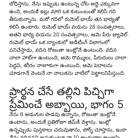
బోధిస్తాను. నేను ఇప్పుడు ఉంటున్న చోట అద్దె ఎక్కువగా
ఉంది, అందుకే ఇల్లు మారి ఒక కుటుంబంతో కలిసి గది
తీసుకున్నాను. మరో గదిలో రుమెల్ భాయ్ తన భార్యతో
కలిసి ఉంటారు. రుమెల్ భాయ్ వయసు 28 సంవత్సరాలు,
అతని భార్య వయసు 20 సంవత్సరాలు, ఆమె పేరు జ్యువెల్.
రుమెల్ భాయ్ ఒక బ్యాంకులో ఆడిటింగ్ విభాగంలో
పనిచేస్తాడు, వదిన రోజంతా ఇంట్లోనే ఉంటుంది. వదిన
చాలా హాట్‌గా ఉంటుంది, ఆమె రొమ్ములు, పిరుదులు చాలా
పెద్దవి, శరీరం నాజూకుగా ఉంటుంది, ఆమె పెదాలను
చూడగానే వెంటనే నా నాలుకను వాటిలో పెట్టాలనిపిస్తుంది.
ప్రార్థన చేసే తల్లిని పిచ్చిగా
ప్రేమించే అబ్బాయి, భాగం 5
నేను 6 అడుగుల పొడవు ఉన్నాను, రోజంతా ఇంట్లోనే
ఉంటాను, అందుకే ప్రతిరోజూ జిమ్‌కి వెళ్తాను. ఇంట్లో
ఉన్నప్పుడు పుస్తకాలు చదువుతాను, పోర్న్ చూస్తాను, ఇంకా
నేను వదిననని అనుకుంటూ నా 10 అంగుళాల అంగాన్ని