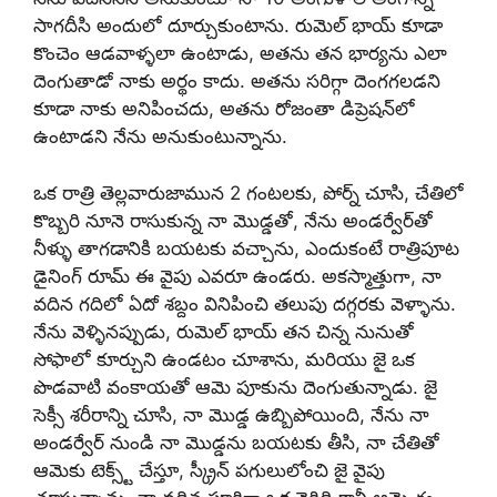
సాగదీసి అందులో దూర్చుకుంటాను. రుమెల్ భాయ్ కూడా
కొంచెం ఆడవాళ్ళలా ఉంటాడు, అతను తన భార్యను ఎలా
దెంగుతాడో నాకు అర్థం కాదు. అతను సరిగ్గా దెంగగలడని
కూడా నాకు అనిపించదు, అతను రోజంతా డిప్రెషన్‌లో
ఉంటాడని నేను అనుకుంటున్నాను.
ఒక రాత్రి తెల్లవారుజామున 2 గంటలకు, పోర్న్ చూసి, చేతిలో
కొబ్బరి నూనె రాసుకున్న నా మొడ్డతో, నేను అండర్వేర్‌తో
నీళ్ళు తాగడానికి బయటకు వచ్చాను, ఎందుకంటే రాత్రిపూట
డైనింగ్ రూమ్ ఈ వైపు ఎవరూ ఉండరు. అకస్మాత్తుగా, నా
వదిన గదిలో ఏదో శబ్దం వినిపించి తలుపు దగ్గరకు వెళ్ళాను.
నేను వెళ్ళినప్పుడు, రుమెల్ భాయ్ తన చిన్న నునుతో
సోఫాలో కూర్చుని ఉండటం చూశాను, మరియు జై ఒక
పొడవాటి వంకాయతో ఆమె పూకును దెంగుతున్నాడు. జై
సెక్సీ శరీరాన్ని చూసి, నా మొడ్డ ఉబ్బిపోయింది, నేను నా
అండర్వేర్ నుండి నా మొడ్డను బయటకు తీసి, నా చేతితో
ఆమెకు టెక్స్ట్ చేస్తూ, స్క్రీన్ పగులులోంచి జై వైపు