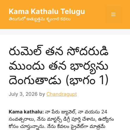
Skip
Kama Kathalu Telugu
to
Menu
content
తెలుగులో అత్యుత్తమ శృంగార కథలు
రుమెల్ తన సోదరుడి
ముందు తన భార్యను
దెంగుతాడు (భాగం 1)
July 3, 2026
by
Chandragupt
Kama kathalu:
నా పేరు జ్యువెల్, నా వయసు 24
సంవత్సరాలు, నేను మాస్టర్స్ డిగ్రీ పూర్తి చేశాను, ఉద్యోగం
కోసం చూస్తున్నాను. నేను కేవలం ప్రైవేట్‌గా మాత్రమే