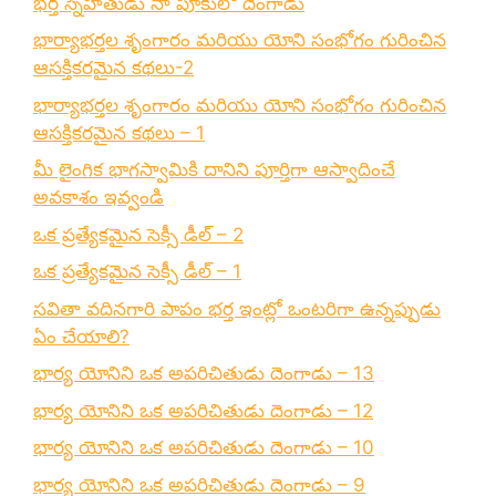
భర్త స్నేహితుడు నా పూకులో దెంగాడు
భార్యాభర్తల శృంగారం మరియు యోని సంభోగం గురించిన
ఆసక్తికరమైన కథలు-2
భార్యాభర్తల శృంగారం మరియు యోని సంభోగం గురించిన
ఆసక్తికరమైన కథలు – 1
మీ లైంగిక భాగస్వామికి దానిని పూర్తిగా ఆస్వాదించే
అవకాశం ఇవ్వండి
ఒక ప్రత్యేకమైన సెక్సీ డీల్ – 2
ఒక ప్రత్యేకమైన సెక్సీ డీల్ – 1
సవితా వదినగారి పాపం భర్త ఇంట్లో ఒంటరిగా ఉన్నప్పుడు
ఏం చేయాలి?
భార్య యోనిని ఒక అపరిచితుడు దెంగాడు – 13
భార్య యోనిని ఒక అపరిచితుడు దెంగాడు – 12
భార్య యోనిని ఒక అపరిచితుడు దెంగాడు – 10
భార్య యోనిని ఒక అపరిచితుడు దెంగాడు – 9