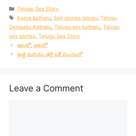
Categories
Telugu Sex Story
Tags
Kama kathalu
,
Sex stories telugu
,
Telugu
Dengudu Kathalu
,
Telugu sex kathalu
,
Telugu
sex stories
,
Telugu Sex Story
ఆటలో, ఆటలో
అత్త మరియు తల్లి ఒకే మంచంలో
Leave a Comment
Comment