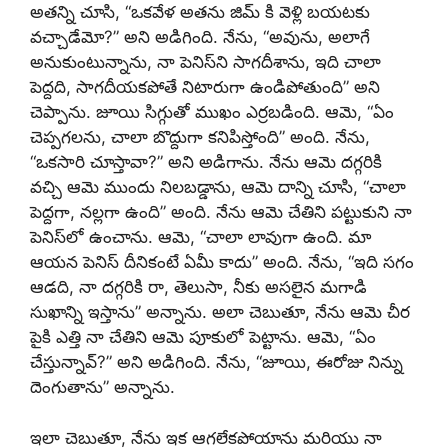
అతన్ని చూసి, “ఒకవేళ అతను జిమ్ కి వెళ్లి బయటకు
వచ్చాడేమో?” అని అడిగింది. నేను, “అవును, అలాగే
అనుకుంటున్నాను, నా పెనిస్‌ని సాగదీశాను, ఇది చాలా
పెద్దది, సాగదీయకపోతే నిటారుగా ఉండిపోతుంది” అని
చెప్పాను. జూయి సిగ్గుతో ముఖం ఎర్రబడింది. ఆమె, “ఏం
చెప్పగలను, చాలా బొద్దుగా కనిపిస్తోంది” అంది. నేను,
“ఒకసారి చూస్తావా?” అని అడిగాను. నేను ఆమె దగ్గరికి
వచ్చి ఆమె ముందు నిలబడ్డాను, ఆమె దాన్ని చూసి, “చాలా
పెద్దగా, నల్లగా ఉంది” అంది. నేను ఆమె చేతిని పట్టుకుని నా
పెనిస్‌లో ఉంచాను. ఆమె, “చాలా లావుగా ఉంది. మా
ఆయన పెనిస్ దీనికంటే ఏమీ కాదు” అంది. నేను, “ఇది సగం
ఆడది, నా దగ్గరికి రా, తెలుసా, నీకు అసలైన మగాడి
సుఖాన్ని ఇస్తాను” అన్నాను. అలా చెబుతూ, నేను ఆమె చీర
పైకి ఎత్తి నా చేతిని ఆమె పూకులో పెట్టాను. ఆమె, “ఏం
చేస్తున్నావ్?” అని అడిగింది. నేను, “జూయి, ఈరోజు నిన్ను
దెంగుతాను” అన్నాను.
ఇలా చెబుతూ, నేను ఇక ఆగలేకపోయాను మరియు నా