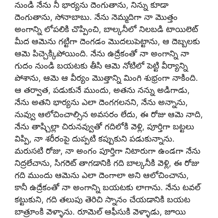
నుండి నేను నీ భార్యను దెంగుతాను, నిన్ను కూడా
దెంగుతాను, సోనాబాబు. నేను నెమ్మదిగా నా మొత్తం
అంగాన్ని లోపలికి చొప్పించి, బాల్కనీలో నిలబడి టాయిలెట్
మీద ఆమెను గట్టిగా దెంగడం మొదలుపెట్టాను, ఆ దెబ్బలకు
ఆమె పిచ్చెక్కిపోయింది. నేను ఉద్రేకంతో నా అంగాన్ని నా
గుదం నుండి బయటకు తీసి ఆమె నోటిలో పెట్టి వీర్యాన్ని
పోశాను, ఆమె ఆ వీర్యం మొత్తాన్ని మింగి శుభ్రంగా నాకింది.
ఆ తర్వాత, పడుకునే ముందు, అతను నన్ను అడిగాడు,
నేను అతని భార్యను ఎలా దెంగగలనని, నేను అన్నాను,
నువ్వు ఆలోచించాల్సిన అవసరం లేదు, ఈ రోజు ఆమె నాది,
నేను తాష్చిల్లా చిరునవ్వుతో గదిలోకి వెళ్లి, పూర్తిగా బట్టలు
విప్పి, నా శరీరంపై దుప్పటి కప్పుకుని పడుకున్నాను.
మరుసటి రోజు, నా అంగం పూర్తిగా నిటారుగా ఉండగా నేను
నిద్రలేచాను, సిగరెట్ తాగడానికి గది బాల్కనీకి వెళ్లి, ఈ రోజు
గది ముందు ఆమెను ఎలా దెంగాలా అని ఆలోచించాను,
కానీ ఉద్రేకంతో నా అంగాన్ని బయటకు లాగాను. నేను టవల్
కట్టుకుని, గది తలుపు తెరిచి స్నానం చేయడానికి బయట
బాత్రూంకి వెళ్ళాను. రూమెల్ ఆఫీసుకి వెళ్ళాడు, జూయి