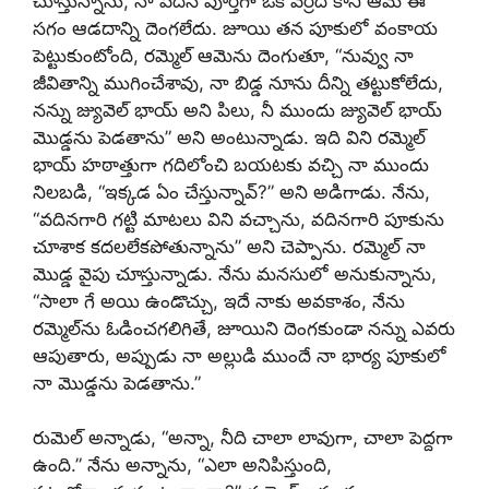
చూస్తున్నాను, నా వదిన పూర్తిగా ఒక వెర్రిది కానీ ఆమె ఈ
సగం ఆడదాన్ని దెంగలేదు. జూయి తన పూకులో వంకాయ
పెట్టుకుంటోంది, రమ్మెల్ ఆమెను దెంగుతూ, “నువ్వు నా
జీవితాన్ని ముగించేశావు, నా బిడ్డ నూను దీన్ని తట్టుకోలేదు,
నన్ను జ్యువెల్ భాయ్ అని పిలు, నీ ముందు జ్యువెల్ భాయ్
మొడ్డను పెడతాను” అని అంటున్నాడు. ఇది విని రమ్మెల్
భాయ్ హఠాత్తుగా గదిలోంచి బయటకు వచ్చి నా ముందు
నిలబడి, “ఇక్కడ ఏం చేస్తున్నావ్?” అని అడిగాడు. నేను,
“వదినగారి గట్టి మాటలు విని వచ్చాను, వదినగారి పూకును
చూశాక కదలలేకపోతున్నాను” అని చెప్పాను. రమ్మెల్ నా
మొడ్డ వైపు చూస్తున్నాడు. నేను మనసులో అనుకున్నాను,
“సాలా గే అయి ఉండొచ్చు, ఇదే నాకు అవకాశం, నేను
రమ్మెల్‌ను ఓడించగలిగితే, జూయిని దెంగకుండా నన్ను ఎవరు
ఆపుతారు, అప్పుడు నా అల్లుడి ముందే నా భార్య పూకులో
నా మొడ్డను పెడతాను.”
రుమెల్ అన్నాడు, “అన్నా, నీది చాలా లావుగా, చాలా పెద్దగా
ఉంది.” నేను అన్నాను, “ఎలా అనిపిస్తుంది,