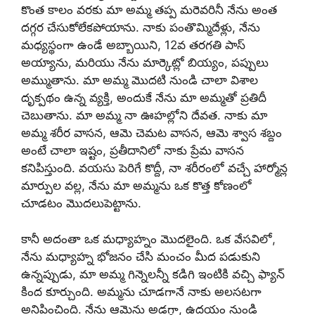
కొంత కాలం వరకు మా అమ్మ తప్ప మరెవరినీ నేను అంత
దగ్గర చేసుకోలేకపోయాను. నాకు పంతొమ్మిదేళ్లు, నేను
మధ్యస్థంగా ఉండే అబ్బాయిని, 12వ తరగతి పాస్
అయ్యాను, మరియు నేను మార్కెట్లో బియ్యం, పప్పులు
అమ్ముతాను. మా అమ్మ మొదటి నుండి చాలా విశాల
దృక్పథం ఉన్న వ్యక్తి, అందుకే నేను మా అమ్మతో ప్రతిదీ
చెబుతాను. మా అమ్మ నా ఊహల్లోని దేవత. నాకు మా
అమ్మ శరీర వాసన, ఆమె చెమట వాసన, ఆమె శ్వాస శబ్దం
అంటే చాలా ఇష్టం, ప్రతీదానిలో నాకు ప్రేమ వాసన
కనిపిస్తుంది. వయసు పెరిగే కొద్దీ, నా శరీరంలో వచ్చే హార్మోన్ల
మార్పుల వల్ల, నేను మా అమ్మను ఒక కొత్త కోణంలో
చూడటం మొదలుపెట్టాను.
కానీ అదంతా ఒక మధ్యాహ్నం మొదలైంది. ఒక వేసవిలో,
నేను మధ్యాహ్న భోజనం చేసి మంచం మీద పడుకుని
ఉన్నప్పుడు, మా అమ్మ గిన్నెలన్నీ కడిగి ఇంటికి వచ్చి ఫ్యాన్
కింద కూర్చుంది. అమ్మను చూడగానే నాకు అలసటగా
అనిపించింది. నేను ఆమెను అడగ్గా, ఉదయం నుండి