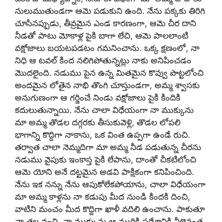
నులుముతుండగా ఆమె పడుకుని ఉంది. నేను పక్కకు తిరిగి
చూసినప్పుడు, తీవ్రమైన ఎండ కారణంగా, ఆమె చీర దాని
నీడతో పాటు మోకాళ్ల పైకి బాగా లేచి, ఆమె పాలలాంటి
వక్షోజాలు బయటపడటం గమనించాను. ఒక్క క్షణంలో, నా
నిధి ఆ టవల్ కింద నలిగిపోతున్నట్లు నాకు అనిపించడం
మొదలైంది. నడుము పైన ఉన్న మితమైన కొవ్వు పొట్టలోంచి
అందమైన లోతైన నాభి తొంగి చూస్తుండగా, అమ్మ శ్వాసకు
అనుగుణంగా ఆ గర్జించే నిండు వక్షోజాలు పైకి కిందికి
కదులుతున్నాయి. నేను చాలా విధేయంగా నా ముక్కును
మా అమ్మ తొడల దగ్గరకు తీసుకువెళ్లి, తొడల లోపలి
భాగాన్ని కొద్దిగా నాకాను, ఒక వింత ఉప్పగా ఉండే రుచి.
తర్వాత చాలా నెమ్మదిగా మా అమ్మ నీడ పడుతున్న చీరను
నడుము వైపుకు ఇంకాస్త పైకి లేపాను, దాంతో చీకటిలోంచి
ఆమె యోని అనే దట్టమైన అడవి పాక్షికంగా కనిపించింది.
నేను ఇక నన్ను నేను ఆపుకోలేకపోయాను, చాలా విధేయంగా
మా అమ్మ కాళ్లను నా కడుపు మీద నుండి కిందకి దించి,
వాటిని మంచం మీద కొద్దిగా ఖాళీ వదిలి ఉంచాను. పాకుతూ
నా తల వంచి, నా ముక్కును ఆ మురికి ప్రదేశానికి వీలైనంత