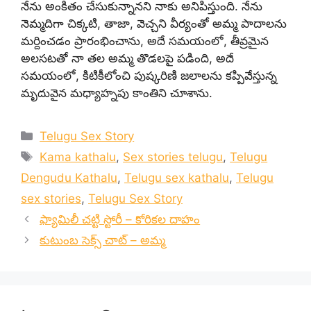
నేను అంకితం చేసుకున్నానని నాకు అనిపిస్తుంది. నేను
నెమ్మదిగా చిక్కటి, తాజా, వెచ్చని వీర్యంతో అమ్మ పాదాలను
మర్దించడం ప్రారంభించాను, అదే సమయంలో, తీవ్రమైన
అలసటతో నా తల అమ్మ తొడలపై పడింది, అదే
సమయంలో, కిటికీలోంచి పుష్కరిణి జలాలను కప్పివేస్తున్న
మృదువైన మధ్యాహ్నపు కాంతిని చూశాను.
Categories
Telugu Sex Story
Tags
Kama kathalu
,
Sex stories telugu
,
Telugu
Dengudu Kathalu
,
Telugu sex kathalu
,
Telugu
sex stories
,
Telugu Sex Story
ఫ్యామిలీ చట్టి స్టోరీ – కోరికల దాహం
కుటుంబ సెక్స్ చాట్ – అమ్మ