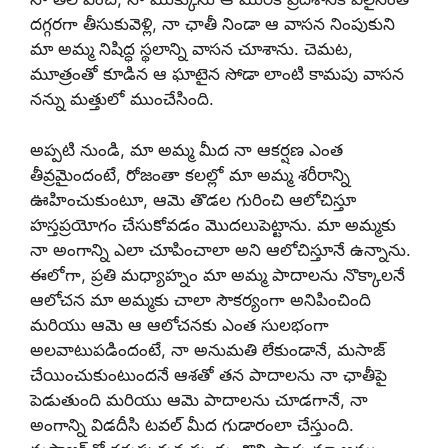
దగ్గరగా తీసుకువెళ్లి, నా ఛాతీ నిండా ఆ వాసన నింపుకుని
మా అమ్మ నిషిద్ధ స్థలాన్ని వాసన చూశాను. చెమట,
మూత్రంతో కూడిన ఆ ఘాటైన సోడా లాంటి కామపు వాసన
నన్ను మత్తులో ముంచేసింది.
అప్పటి నుండి, మా అమ్మ మీద నా ఆకర్షణ ఎంత
తీవ్రమైందంటే, రోజంతా కలల్లో మా అమ్మ శరీరాన్ని
ఊహించుకుంటూ, ఆమె తొడల గురించి ఆలోచిస్తూ
హస్తప్రయోగం చేసుకోవడం మొదలుపెట్టాను. మా అమ్మకు
నా అంగాన్ని ఎలా చూపించాలా అని ఆలోచిస్తూనే ఉన్నాను.
ఈలోగా, ప్రతి మధ్యాహ్నం మా అమ్మ పాదాలను నొక్కాలనే
ఆలోచన మా అమ్మకు చాలా సౌకర్యంగా అనిపించింది
మరియు ఆమె ఆ ఆలోచనకు ఎంత సులభంగా
అలవాటుపడిందంటే, నా అనుమతి లేకుండానే, మసాజ్
చేయించుకుంటుందనే ఆశతో తన పాదాలను నా ఛాతీపై
పెడుతుంది మరియు ఆమె పాదాలను చూడగానే, నా
అంగాన్ని విడదీసి టవల్ మీద గుడారంలా చేస్తుంది.