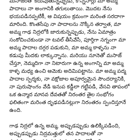
మసాజర్‌తో కదుపుతున్నప్పుడు, కొన్నిసార్లు మా అమ్మ
పాదాలు నా అంగానికి తగులుతాయి. మొదట నేను
భయపడినప్పటికీ, ఆ విషయం క్రమంగా మరింత సరదాగా
మారింది. కొంతసేపు నా పాదాలను నొక్కిన తర్వాత, మా
అమ్మ గాఢ నిద్రలోకి జారుకున్నప్పుడు, నేను ఏమాత్రం
సంకోచించకుండా నా టవల్ తీసివేసి, పూర్తిగా నగ్నంగా మా
అమ్మ పాదాల దగ్గర పడుకుని, మా అమ్మ కాళ్ళను నా
కడుపు మీదకు లాక్కున్నాను. మరియు నూనెతో మసాజ్
చేస్తూ, నెమ్మదిగా నా నిటారుగా ఉన్న అంగాన్ని మా అమ్మ
కాళ్ళ మధ్య ఉంచి ఆమెకు అదిమిపట్టాను. మా అమ్మ పద్మ
పాదాల స్పర్శకు, నా వక్షోజాల అపూర్వమైన సౌందర్యానికి,
నా పురుషాంగం వేడి ఇనుప కడ్డీలా గట్టిపడి, వేసవి తాపంలో
ఒక ఉన్మాద మానవ దేవతతో నిరంతర తైల సంభోగం
ఫలితంగా మరింత దృఢపడినట్లుగా నిరంతరం స్పందిస్తూనే
ఉంది.
గాఢ నిద్రలో ఉన్న అమ్మ, అప్పుడప్పుడు ఉలిక్కిపడింది,
అప్పుడప్పుడు నిద్రమత్తులో తన పాదాలతో నా