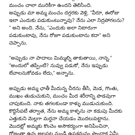
మంచం చాలా మురికిగా ఉందని తెలిసింది.
అప్పుడు మా అమ్మ మంచం దగ్గరకు వెళ్లి, “వీరూ, ఈరోజు
ఇలా ఎందుకు పడుకుంటున్నావు? నేను ఎలా నిద్రపోగలను?
” అని అంది. నేను, “ఎందుకు అలా నిటారుగా
పడుకుంటావు, నేను రోజూ పడుకుంటాను కదా” అని
చెప్పాను.
“అప్పుడు నా పాదాలు మిమ్మల్ని తాకుతాయి, నాన్న.”
“అందులో తప్పేంటి? నువ్వు పడుకో, నేను ఇప్పుడు
లేవాలనుకోవడం లేదు,” అన్నాను.
అప్పుడు అమ్మ ఛాతీ మీదున్న చీరను తీసి, మెడ, గొంతు,
ముఖం తుడుచుకుని, మంచం మీద శరీరాన్ని పొడవుగా
చాపుకుంది. నాకు తగలకుండా కాళ్ళు ముడుచుకుంది.
కొద్దిసేపటి తర్వాత, నేను అమ్మ కాళ్ళను నా కడుపు మీదకు
ఎత్తుకుని మెల్లగా మర్దనా చేయడం మొదలుపెట్టాను.
మొదట్లో అమ్మకు కొంచెం అసౌకర్యంగా అనిపించినా,
రోజంతా ఉన్న అలసట నుండి ఉపశమనం పొందాక ఏమీ