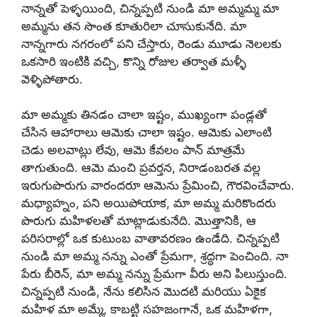
నాన్నతో పెళ్ళయింది, చిన్నప్పటి నుండి మా అమ్మమ్మ మా
అమ్మను తన సొంత కూతురిలా చూసుకునేది. మా
నాన్నగారు నగరంలో పని చేస్తారు, రెండు మూడు నెలలకు
ఒకసారి ఇంటికి వచ్చి, కొన్ని రోజుల తర్వాత మళ్ళీ
వెళ్ళిపోతారు.
మా అమ్మకు తినడం చాలా ఇష్టం, ముఖ్యంగా పండ్లతో
చేసిన ఆహారాలు ఆమెకు చాలా ఇష్టం. ఆమెకు ఎలాంటి
చెడు అలవాట్లు లేవు, ఆమె కేవలం పాన్ మాత్రమే
తాగుతుంది. ఆమె మంచి ప్రవర్తన, నిరాడంబరత వల్ల
ఇరుగుపొరుగు వారందరూ ఆమెను ప్రేమించి, గౌరవించేవారు.
మధ్యాహ్నం, పని అయిపోయాక, మా అమ్మ మరికొందరు
పొరుగు మహిళలతో మాట్లాడుకునేది. మొత్తానికి, ఆ
పరిసరాల్లో ఒక కుటుంబ వాతావరణం ఉండేది. చిన్నప్పటి
నుండి మా అమ్మ నన్ను ఎంతో ప్రేమగా, శ్రద్ధగా పెంచింది. నా
పేరు బీరెన్, మా అమ్మ నన్ను ప్రేమగా వీరు అని పిలుస్తుంది.
చిన్నప్పటి నుండి, నేను కలిసిన మొదటి మరియు ఏకైక
మహిళ మా అమ్మే, కాబట్టి సహజంగానే, ఒక మహిళగా,