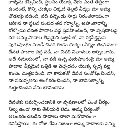
కాళ్ళను కప్పేసింది, స్ఖలనం యొక్క వేగం ఎంత తీవ్రంగా
ఉందంటే, కొన్ని చుక్కల చిక్కటి తెల్లటి వీర్యం మా అమ్మ
తొడలపై పడింది, పది పన్నెండు సార్లు నిరంతరాయంగా
జరిగిన నా స్ఖలన సంపద తన గర్వాన్ని, అహంకారాన్ని
కోల్పోయి దేవత పాదాల వద్ద ప్రవహించింది, నా వృషణాలపై
మా అమ్మ పాదాల తీవ్రమైన ఒత్తిడితో, నా రక్తసిక్తమైన
పురుషాంగం నుండి చివరి రెండు చుక్కల వీర్యం తుఫానులా
దేవత పాదాల వద్ద పడి, నా చివరి నివాళులు అర్పించాను.
అదే సమయంలో, నా పడి ఉన్న పురుషాంగంపై మా అమ్మ
పాదాల తీవ్రమైన ఒత్తిడి ఆ వెచ్చదనం యొక్క స్పర్శ వల్ల
కొంచెం మెత్తబడింది. నా కానుకతో దేవత సంతోషించిందని,
నా సమర్పణను అంగీకరించిందని, నా బానిసత్వాన్ని
గుర్తించిందని నేను భావించాను.
దేవతకు సమర్పించడానికి నా వృషణాలలో ఎంత వీర్యం
నిల్వ ఉందో నాకు తెలియనే లేదు. అమ్మ వీర్యంతో
అలంకరించబడిన పాదాలు చాలా మనోహరంగా
కనిపిస్తాయి, ఈ రోజు నేను నిజంగా అమ్మ పాదాలకు నన్ను