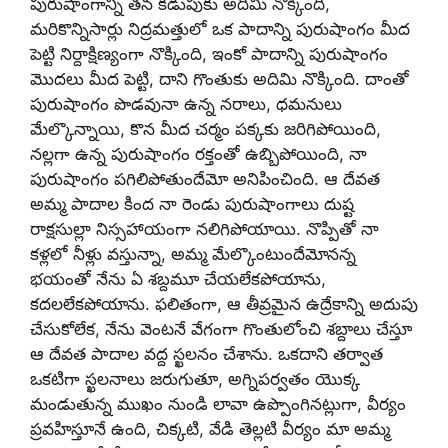
పురుషాంగాన్ని తన కడుపుకు అదిమి నొక్కింది,
మరికొన్నిసార్లు నిద్రమత్తులో ఒక పాదాన్ని పురుషాంగం మీద
పెట్టి నిర్దాక్షిణ్యంగా నొక్కింది, ఇంకో పాదాన్ని పురుషాంగం
మొదలు మీద పెట్టి, దాని గొంతుకు అదిమి నొక్కింది. దాంతో
పురుషాంగం పొడవునా ఉన్న నరాలు, ధమనులు
మేల్కొన్నాయి, కొన మీద చర్మం పక్కకు జరిగిపోయింది,
నల్లగా ఉన్న పురుషాంగం రక్తంతో ఉబ్బిపోయింది, నా
పురుషాంగం పగిలిపోతుందేమో అనిపించింది. ఆ దేవత
అమ్మ పాదాల కింద నా రెండు పురుషాంగాలు దుష్ట
రాక్షసుల్లా నిస్సహాయంగా నలిగిపోయాయి. నొప్పితో నా
కళ్లలో నీళ్లు వస్తున్నా, అమ్మ మేల్కొంటుందేమోనన్న
భయంతో నేను ఏ శబ్దమూ చేయలేకపోయాను,
కదలలేకపోయాను. ఫలితంగా, ఆ తీవ్రమైన ఉద్రేకాన్ని అదుపు
చేసుకోలేక, నేను వెంటనే వేగంగా గొంతులోంచి శబ్దాలు చేస్తూ
ఆ దేవత పాదాల వద్ద స్ఖలనం చేశాను. ఒకదాని తర్వాత
ఒకటిగా స్ఖలనాలు జరుగుతూ, అగ్నిపర్వతం యొక్క
మండుతున్న ముఖం నుండి లావా ఉప్పొంగినట్లుగా, వీర్యం
ప్రవహిస్తూనే ఉంది, చిక్కటి, వేడి తెల్లటి వీర్యం మా అమ్మ