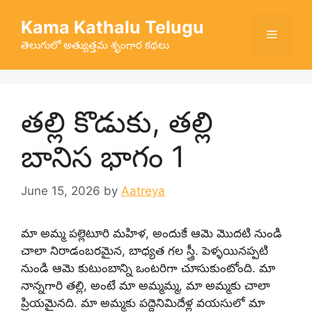
Skip
Kama Kathalu Telugu
to
Menu
content
తెలుగులో అత్యుత్తమ శృంగార కథలు
తల్లి కొడుకు, తల్లి
బానిస భాగం 1
June 15, 2026
by
Aatreya
మా అమ్మ పల్లెటూరి మహిళ, అందుకే ఆమె మొదటి నుండి
చాలా నిరాడంబరమైన, బాధ్యత గల స్త్రీ. పెళ్ళయినప్పటి
నుండి ఆమె కుటుంబాన్ని ఒంటరిగా చూసుకుంటోంది. మా
నాన్నగారి తల్లి, అంటే మా అమ్మమ్మ, మా అమ్మకు చాలా
ప్రియమైనది. మా అమ్మకు పద్దెనిమిదేళ్ల వయసులో మా