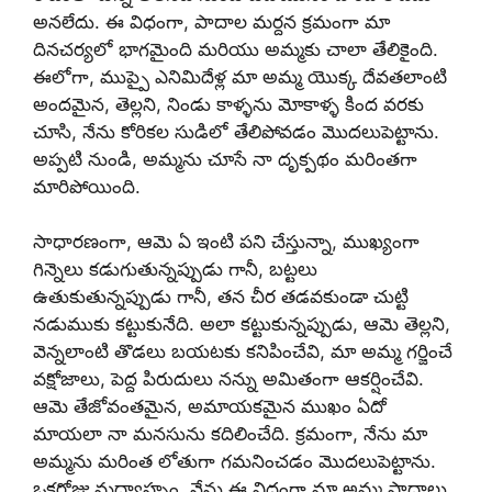
అనలేదు. ఈ విధంగా, పాదాల మర్దన క్రమంగా మా
దినచర్యలో భాగమైంది మరియు అమ్మకు చాలా తేలికైంది.
ఈలోగా, ముప్పై ఎనిమిదేళ్ల మా అమ్మ యొక్క దేవతలాంటి
అందమైన, తెల్లని, నిండు కాళ్ళను మోకాళ్ళ కింద వరకు
చూసి, నేను కోరికల సుడిలో తేలిపోవడం మొదలుపెట్టాను.
అప్పటి నుండి, అమ్మను చూసే నా దృక్పథం మరింతగా
మారిపోయింది.
సాధారణంగా, ఆమె ఏ ఇంటి పని చేస్తున్నా, ముఖ్యంగా
గిన్నెలు కడుగుతున్నప్పుడు గానీ, బట్టలు
ఉతుకుతున్నప్పుడు గానీ, తన చీర తడవకుండా చుట్టి
నడుముకు కట్టుకునేది. అలా కట్టుకున్నప్పుడు, ఆమె తెల్లని,
వెన్నలాంటి తొడలు బయటకు కనిపించేవి, మా అమ్మ గర్జించే
వక్షోజాలు, పెద్ద పిరుదులు నన్ను అమితంగా ఆకర్షించేవి.
ఆమె తేజోవంతమైన, అమాయకమైన ముఖం ఏదో
మాయలా నా మనసును కదిలించేది. క్రమంగా, నేను మా
అమ్మను మరింత లోతుగా గమనించడం మొదలుపెట్టాను.
ఒకరోజు మధ్యాహ్నం, నేను ఈ విధంగా మా అమ్మ పాదాలు