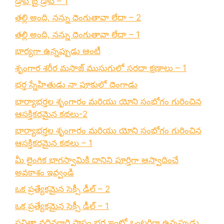
డ్రాప్ బై డ్రాప్ – 1
తల్లి అంది, నన్ను దెంగుతావా లేదా – 2
తల్లి అంది, నన్ను దెంగుతావా లేదా – 1
భార్యగా ఉన్నప్పుడు ఆంటీ
శృంగార శరీర మసాజ్ ముసుగులో సరదా క్షణాలు – 1
భర్త స్నేహితుడు నా పూకులో దెంగాడు
భార్యాభర్తల శృంగారం మరియు యోని సంభోగం గురించిన
ఆసక్తికరమైన కథలు-2
భార్యాభర్తల శృంగారం మరియు యోని సంభోగం గురించిన
ఆసక్తికరమైన కథలు – 1
మీ లైంగిక భాగస్వామికి దానిని పూర్తిగా ఆస్వాదించే
అవకాశం ఇవ్వండి
ఒక ప్రత్యేకమైన సెక్సీ డీల్ – 2
ఒక ప్రత్యేకమైన సెక్సీ డీల్ – 1
సవితా వదినగారి పాపం భర్త ఇంట్లో ఒంటరిగా ఉన్నప్పుడు