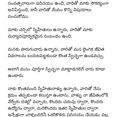
సంవత్సరాలుగా పరిచయం ఉంది, వారితో మాకు సౌకర్యంగా
అనిపిస్తుంది, కానీ వారితో మేము కొన్ని విషయాలు
పంచుకోము.
మాకు చర్చిలో స్నేహితులు ఉన్నారు, వారితో మాకు
మర్యాదపూర్వకమైన సంబంధం ఉంది.
మనకు పొరుగువారు ఉన్నారు, వారితో మన లైంగిక జీవిత
వివరాలను బయటపెట్టకుండా కొంత స్వేచ్ఛగా ఉండవచ్చు.
అలాగే మనం పూర్తిగా స్వేచ్ఛగా మాట్లాడగలిగే వారు కూడా
ఉంటారు.
నాకు కొంతమంది స్నేహితురాళ్ళు ఉన్నారు, వారితో నేను
క్రమం తప్పకుండా కలుస్తూ ఉంటాను. వాళ్ళు నా జీవితంలోకి
వేర్వేరు దశల్లో వచ్చారు, కొందరు చదువు ద్వారా, కొందరు
ఉద్యోగం ద్వారా, మరికొందరు ఇతర స్నేహితుల ద్వారా.
ఇన్నేళ్లుగా వాళ్ళందరినీ ఒకరికొకరు పరిచయం చేయడం వల్ల,