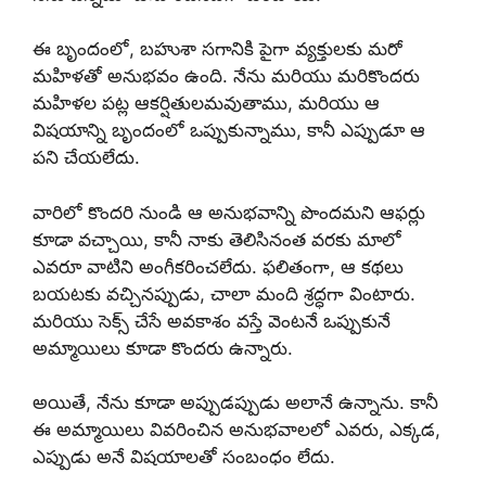
ఈ బృందంలో, బహుశా సగానికి పైగా వ్యక్తులకు మరో
మహిళతో అనుభవం ఉంది. నేను మరియు మరికొందరు
మహిళల పట్ల ఆకర్షితులమవుతాము, మరియు ఆ
విషయాన్ని బృందంలో ఒప్పుకున్నాము, కానీ ఎప్పుడూ ఆ
పని చేయలేదు.
వారిలో కొందరి నుండి ఆ అనుభవాన్ని పొందమని ఆఫర్లు
కూడా వచ్చాయి, కానీ నాకు తెలిసినంత వరకు మాలో
ఎవరూ వాటిని అంగీకరించలేదు. ఫలితంగా, ఆ కథలు
బయటకు వచ్చినప్పుడు, చాలా మంది శ్రద్ధగా వింటారు.
మరియు సెక్స్ చేసే అవకాశం వస్తే వెంటనే ఒప్పుకునే
అమ్మాయిలు కూడా కొందరు ఉన్నారు.
అయితే, నేను కూడా అప్పుడప్పుడు అలానే ఉన్నాను. కానీ
ఈ అమ్మాయిలు వివరించిన అనుభవాలలో ఎవరు, ఎక్కడ,
ఎప్పుడు అనే విషయాలతో సంబంధం లేదు.