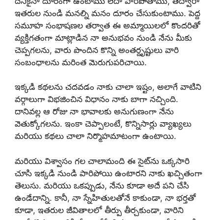
దేనికైనా దూరంగా ఉంటాము లేదా పారిపోతాము, తద్వారా
ఇతరుల నుండి మనల్ని మనం దూరం చేసుకుంటాము. పెద్ద
సమూహ సంభాషణల తర్వాత ఈ అమ్మాయిలలో కొందరితో
వ్యక్తిగతంగా మాట్లాడిన నా అనుభవం నుండి నేను మీకు
చెప్పగలను, వారు పొందిన కొన్ని అంతర్దృష్టులు వారి
సంబంధాలను మరింత మెరుగుపరిచాయి.
ఇక్కడి కథలను చదవడం నాకు చాలా ఇష్టం, అలాగే వాటిని
వర్గాలుగా విభజించిన విధానం నాకు బాగా నచ్చింది.
దానివల్ల ఆ రోజు నా భావాలకు అనుగుణంగా నేను
వెతుక్కోగలను. ఇంకా చెప్పాలంటే, కొన్నిసార్లు వ్యాఖ్యలు
మరియు కథలు చాలా నిర్మొహమాటంగా ఉంటాయి.
మరియు విశ్వాసం గల చాలామంది ఈ సైట్‌ను ఒక్కసారి
చూసి ఇక్కడి నుండి పారిపోయి ఉంటారని నాకు ఖచ్చితంగా
తెలుసు. మరియు ఒకప్పుడు, నేను కూడా అదే పని చేసి
ఉండేదాన్ని. కానీ, నా స్నేహితులతోనే కాకుండా, నా భర్తతో
కూడా, ఇతరుల జీవితాలలో తీర్పు తీర్చకుండా, వారిని