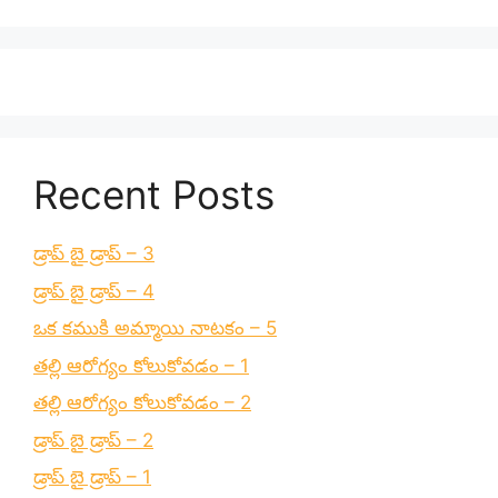
Recent Posts
డ్రాప్ బై డ్రాప్ – 3
డ్రాప్ బై డ్రాప్ – 4
ఒక కముకి అమ్మాయి నాటకం – 5
తల్లి ఆరోగ్యం కోలుకోవడం – 1
తల్లి ఆరోగ్యం కోలుకోవడం – 2
డ్రాప్ బై డ్రాప్ – 2
డ్రాప్ బై డ్రాప్ – 1