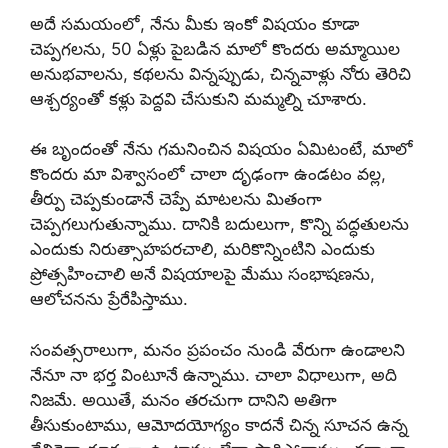
అదే సమయంలో, నేను మీకు ఇంకో విషయం కూడా
చెప్పగలను, 50 ఏళ్లు పైబడిన మాలో కొందరు అమ్మాయిల
అనుభవాలను, కథలను విన్నప్పుడు, చిన్నవాళ్లు నోరు తెరిచి
ఆశ్చర్యంతో కళ్లు పెద్దవి చేసుకుని మమ్మల్ని చూశారు.
ఈ బృందంతో నేను గమనించిన విషయం ఏమిటంటే, మాలో
కొందరు మా విశ్వాసంలో చాలా దృఢంగా ఉండటం వల్ల,
తీర్పు చెప్పకుండానే చెప్పే మాటలను మితంగా
చెప్పగలుగుతున్నాము. దానికి బదులుగా, కొన్ని పద్ధతులను
ఎందుకు నిరుత్సాహపరచాలి, మరికొన్నింటిని ఎందుకు
ప్రోత్సహించాలి అనే విషయాలపై మేము సంభాషణను,
ఆలోచనను ప్రేరేపిస్తాము.
సంవత్సరాలుగా, మనం ప్రపంచం నుండి వేరుగా ఉండాలని
నేనూ నా భర్త వింటూనే ఉన్నాము. చాలా విధాలుగా, అది
నిజమే. అయితే, మనం తరచుగా దానిని అతిగా
తీసుకుంటాము, ఆమోదయోగ్యం కాదనే చిన్న సూచన ఉన్న