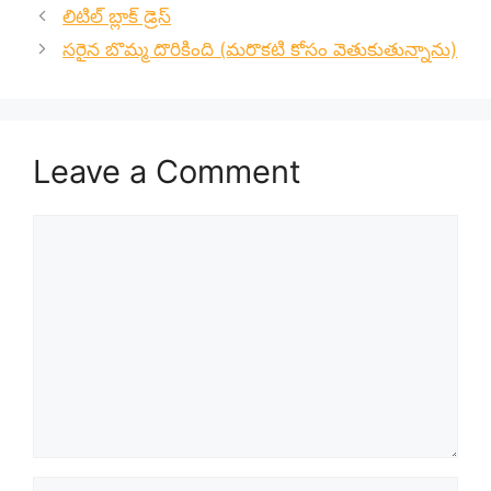
లిటిల్ బ్లాక్ డ్రెస్
సరైన బొమ్మ దొరికింది (మరొకటి కోసం వెతుకుతున్నాను)
Leave a Comment
Comment
Name