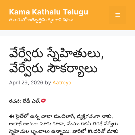
Skip
Kama Kathalu Telugu
to
Menu
content
తెలుగులో అత్యుత్తమ శృంగార కథలు
వేర్వేరు స్నేహితులు,
వేర్వేరు సౌకర్యాలు
April 29, 2026
by
Aatreya
రచన: లేడీ ఎల్.
ఈ సైట్‌లో ఉన్న చాలా మందిలాగే, వ్యక్తిగతంగా నాకు,
అలాగే జంటగా మాకు కూడా, మేము కలిసి తిరిగే వేర్వేరు
స్నేహితుల బృందాలు ఉన్నాయి. వారిలో కొందరితో మాకు