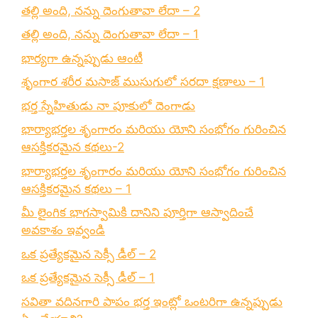
తల్లి అంది, నన్ను దెంగుతావా లేదా – 2
తల్లి అంది, నన్ను దెంగుతావా లేదా – 1
భార్యగా ఉన్నప్పుడు ఆంటీ
శృంగార శరీర మసాజ్ ముసుగులో సరదా క్షణాలు – 1
భర్త స్నేహితుడు నా పూకులో దెంగాడు
భార్యాభర్తల శృంగారం మరియు యోని సంభోగం గురించిన
ఆసక్తికరమైన కథలు-2
భార్యాభర్తల శృంగారం మరియు యోని సంభోగం గురించిన
ఆసక్తికరమైన కథలు – 1
మీ లైంగిక భాగస్వామికి దానిని పూర్తిగా ఆస్వాదించే
అవకాశం ఇవ్వండి
ఒక ప్రత్యేకమైన సెక్సీ డీల్ – 2
ఒక ప్రత్యేకమైన సెక్సీ డీల్ – 1
సవితా వదినగారి పాపం భర్త ఇంట్లో ఒంటరిగా ఉన్నప్పుడు