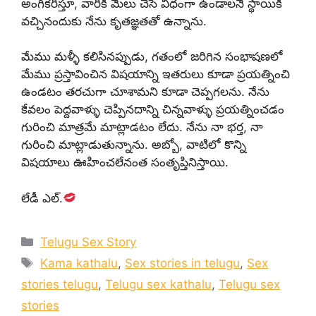
అంగీకరిస్తూ, వారికి మేలు చేసే విధంగా ఉండాలనే స్థాయికి
వచ్చినందుకు నేను కృతజ్ఞతతో ఉన్నాను.
మేము మళ్ళీ కలిసినప్పుడు, గతంలో జరిగిన సంభాషణలో
మేము ప్రస్తావించిన విషయాన్ని ఇతరులు కూడా ప్రయత్నించి
ఉండటం తరచుగా చూశామని కూడా చెప్పగలను. నేను
కేవలం పెద్దవాళ్ళు చెప్పినదాన్ని చిన్నవాళ్ళు ప్రయత్నించడం
గురించి మాత్రమే మాట్లాడటం లేదు. నేను నా భర్త, నా
గురించి మాట్లాడుతున్నాను. అబ్బో, వాటిలో కొన్ని
విషయాలు ఊహించలేనంత సంతృప్తినిస్తాయి.
లేడీ ఎల్.
Categories
Telugu Sex Story
Tags
Kama kathalu
,
Sex stories in telugu
,
Sex
stories telugu
,
Telugu sex kathalu
,
Telugu sex
stories