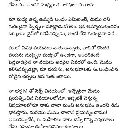
నేను మా అందరి మధ్య ఒక వారధిలా మారాను.
మా మధ్య ఉన్న ఉమ్మడి బంధం ఏమిటంటే, మేము దేని
గురించైనా స్వేచ్ఛగా మాట్లాడుకోగలం. ఇక అమ్మాయిలందరం
ఒక గ్లాసు వైన్‌తో కలిసినప్పుడు, అంటే దేని గురించైనా సరే .
మాలో వివిధ వయసుల వారు ఉన్నారు, వారిలో కొందరి
వయసు ముప్పైల మధ్యలో ఉండగా, అందరికంటే
పెద్దవాడినైన నా వయసు అరవైల చివరలో ఉంది. మేము
కలిసినప్పుడల్లా, మా వయసు, అనుభవాలకు సంబంధించిన
లోతైన చర్చలు జరుగుతుంటాయి.
నా భర్త M తో సెక్స్ విషయంలో, ఇన్నేళ్లుగా మేము
ప్రయత్నించిన విషయాలలోనూ, ఇప్పటికీ చేస్తున్న
విషయాలలోనూ నాకు చాలా మంచి అనుభవం ఉందని నేను
భావిస్తాను. మరియు మేము చాలానే ప్రయత్నించాము!
అయినప్పటికీ, ఈ మహిళలు నాకు చెప్పే కొన్ని విషయాలు
నేను ఎన్నడూ ఊహించనివిగా ఉంటాయి.