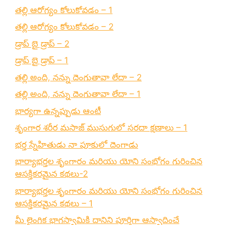
తల్లి ఆరోగ్యం కోలుకోవడం – 1
తల్లి ఆరోగ్యం కోలుకోవడం – 2
డ్రాప్ బై డ్రాప్ – 2
డ్రాప్ బై డ్రాప్ – 1
తల్లి అంది, నన్ను దెంగుతావా లేదా – 2
తల్లి అంది, నన్ను దెంగుతావా లేదా – 1
భార్యగా ఉన్నప్పుడు ఆంటీ
శృంగార శరీర మసాజ్ ముసుగులో సరదా క్షణాలు – 1
భర్త స్నేహితుడు నా పూకులో దెంగాడు
భార్యాభర్తల శృంగారం మరియు యోని సంభోగం గురించిన
ఆసక్తికరమైన కథలు-2
భార్యాభర్తల శృంగారం మరియు యోని సంభోగం గురించిన
ఆసక్తికరమైన కథలు – 1
మీ లైంగిక భాగస్వామికి దానిని పూర్తిగా ఆస్వాదించే