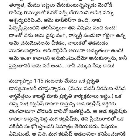
తర్వాత, మేము బట్టలు వేసుకుంటున్నప్పుడు మెలోడీ
కాసేపు రొమ్ములతో ఓరల్ సెక్స్ చేయమని అడిగి నన్ను
ఆశ్చర్యపరిచింది. ఆమె టాప్‌లెస్‌గా ఉంది, నాకు
పిచ్చెక్కిస్తుందని తెలిసినట్టుగా తన వీపును వంచి ఉంది!
దాంతో నేను ఆమె వైపు వంగి, రాస్బెర్రీ పండులా గట్టిగా ఉన్న
ఆమె చనుమొనలను చీకడం, నాలుకతో తడమడం
మొదలుపెట్టాను. అది కొద్దిసేపే అయినా అద్భుతంగా ఉంది!
ఆమె ఇంకా కావాలని అనుకుంటుందేమో అనుకున్నాను, కానీ
ప్రస్తుతానికి ఆమె సరే అంది… కానీ ఎక్కువ సేపు కాదు!
మధ్యాహ్నం 1:15 గంటలకు మేము ఒక ప్రకృతి
డాక్యుమెంటరీ చూస్తున్నాము. (మేము పదవీ విరమణ చేసిన
శాస్త్రవేత్తలం కాబట్టి మాకు ప్రకృతి కార్యక్రమాలు ఇష్టం.) ఒక
చిన్న మగ కట్లఫిష్ కాపలా కాస్తున్న ఆడ కట్లఫిష్ దగ్గరకు
దొంగచాటుగా చొరబడి దానితో జతకట్టింది. ఆ ఆడ కట్లఫిష్‌కు
కాపలా కాస్తున్న పెద్ద మగ కట్లఫిష్‌కు, తన ప్రియురాలితో ఒక
నకిలీది సంభోగిస్తోందని ఏమాత్రం తెలియలేదు. విషయం
ఏమిటంటే, ఆ చిన్న మగ కట్లఫిష్ ఆడదానిలా కనిపించడానికి