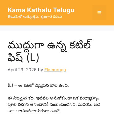
Skip
Kama Kathalu Telugu
to
Menu
content
తెలుగులో అత్యుత్తమ శృంగార కథలు
ముద్దుగా ఉన్న కటిల్
ఫిష్ (L)
April 29, 2026
by
Elamurugu
(L) – ఈ కథలో తీవ్రమైన భాష ఉంది.
ఈ నిజమైన కథ, ఇటీవల అనుకోకుండా ఒక మధ్యాహ్నం
పూట కలిగిన ఆనందానికి సంబంధించినది. మరియు అది
చాలా ఆనందదాయకంగా ఉంది!