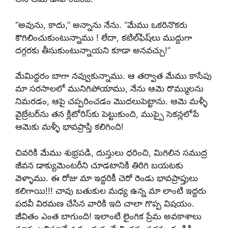
“అవును, కాదు,” అన్నాను నేను. “మేము ఒకరినొకరు
కౌగిలించుకుంటున్నాము ! లేదా, కటిల్‌ఫిష్‌లు ముద్దుగా
దగ్గరకు తీసుకుంటున్నాయని కూడా అనవచ్చు!”
మేమిద్దరం బాగా నవ్వుకున్నాము. ఆ తర్వాత మేము కాసేపు
మా సరసాలలో మునిగిపోయాము, నేను ఆమె రొమ్ములను
నిమరడం, ఆపై చప్పరించడం మొదలుపెట్టాను. ఆమె మళ్ళీ
వైబ్రేటర్‌ను తన క్లిటోరిస్‌కు పెట్టుకుంది, ముప్పై సెకన్లలోపే
ఆమెకు మళ్ళీ భావప్రాప్తి కలిగింది!
చివరికి మేము శుభ్రపడి, దుస్తులు ధరించి, మిగిలిన సముద్ర
జీవన డాక్యుమెంటరీని చూడటానికి తిరిగి బయటకు
వెళ్ళాము. ఈ రోజు మా ఇద్దరికీ చెరో రెండు భావప్రాప్తులు
కలిగాయి!!! చావు బతుకుల మధ్య ఉన్న మా లాంటి ఇద్దరు
పదవీ విరమణ చేసిన వారికి ఇది చాలా గొప్ప విషయం.
జీవితం ఎంత బాగుంది! ఇలాంటి లైంగిక ప్రేమ అవకాశాలు