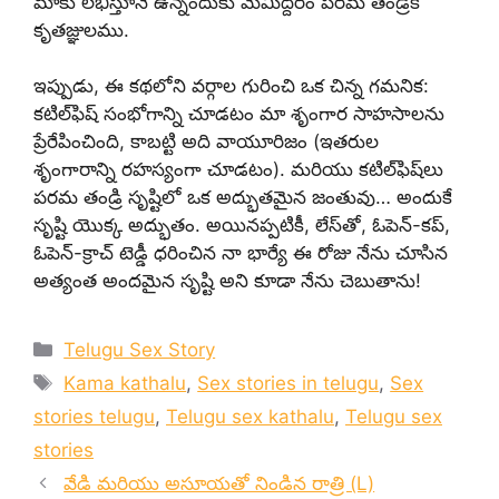
మాకు లభిస్తూనే ఉన్నందుకు మేమిద్దరం పరమ తండ్రికి
కృతజ్ఞులము.
ఇప్పుడు, ఈ కథలోని వర్గాల గురించి ఒక చిన్న గమనిక:
కటిల్‌ఫిష్ సంభోగాన్ని చూడటం మా శృంగార సాహసాలను
ప్రేరేపించింది, కాబట్టి అది వాయూరిజం (ఇతరుల
శృంగారాన్ని రహస్యంగా చూడటం). మరియు కటిల్‌ఫిష్‌లు
పరమ తండ్రి సృష్టిలో ఒక అద్భుతమైన జంతువు… అందుకే
సృష్టి యొక్క అద్భుతం. అయినప్పటికీ, లేస్‌తో, ఓపెన్-కప్,
ఓపెన్-క్రాచ్ టెడ్డీ ధరించిన నా భార్యే ఈ రోజు నేను చూసిన
అత్యంత అందమైన సృష్టి అని కూడా నేను చెబుతాను!
Categories
Telugu Sex Story
Tags
Kama kathalu
,
Sex stories in telugu
,
Sex
stories telugu
,
Telugu sex kathalu
,
Telugu sex
stories
వేడి మరియు అసూయతో నిండిన రాత్రి (L)