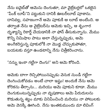
నేను ఐవైబ్‌తో ఆమెను దెంగుతూ, మా వైబ్రేటర్లలో ఒకటైన
“పింక్ లూపీ”ని పట్టుకుని దానికి ఊబర్‌లూబ్ పూశాను.
దానివల్ల, సహజంగానే ఆమె పూకుకి ఆ లూబ్ అంటింది. ఆ
తర్వాత నేను ఆ వైబ్రేటర్‌ను ఆమెకు ఇచ్చి, ఆ శృంగార
దృశ్యాన్ని రికార్డ్ చేయడానికి నా ఫోన్ తీసుకున్నాను. మేము
కొన్ని నిమిషాల పాటు అలా చేస్తున్నప్పుడు, ఆమె
అంగీకరిస్తున్న పూకులోకి నా మొడ్డ చొచ్చుకుపోతూ,
బయటకు వస్తూ ఉండటాన్ని నేను చిత్రీకరించాను.
“నన్ను ఇంకా గట్టిగా దెంగు!” అని ఆమె కోరింది.
ఆమెకు బాగా రెచ్చిపోయినప్పుడు వెనుక నుండి గట్టిగా
దెంగించుకోవడం అంటే చాలా ఇష్టం! అందుకే నేను ఆమె
కోరికను తీర్చాను… మరియు ఆమె పూకుని కూడా. మేము
దెంగుకుంటున్నప్పుడు నా వృషణాలు ఆమె పిరుదులను
కొడుతున్న శబ్దం మాకు వినిపించింది మరియు నా పోటులకు
ఆమె వెనక్కి ఊగింది. నేను ఇంతకుముందు మా లివింగ్