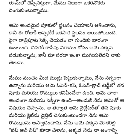
రూమ్‌లో చెప్పినట్లుగా, మేము నిజంగా ఒకరినొకరు
దెంగుకుంటున్నాము.
ఆమె అందమైన పూకులో స్ఖలనం చేయాలని ఆశించాను,
కానీ ఈ రోజుకి అప్పటికే ఒకసారి స్ఖలనం అయిపోయింది,
పైగా రాత్రిపూట సెక్స్ చేయడం నా గుండెకు భారంగా
ఉంటుంది. చివరికి కాసేపు విరామం కోసం ఆమె పక్కన
పడుకున్నాను, కానీ మా సరదా ఇంకా ముగియలేదని నాకు
తెలుసు.
మేము మంచం మీద ముద్దు పెట్టుకున్నాము, నేను నగ్నంగా
ఉన్నాను మరియు ఆమె ఓపెన్-కప్, ఓపెన్-క్రాచ్ టెడ్డీలో తన
పూకు మరియు రొమ్ములు కనిపించేలా ఉంది. ఆమె చాలా
అందంగా మరియు సెక్సీగా ఉంది—అందుకే నేను ఆమెతో ఆ
విషయం చెప్పాను. ఆ తర్వాత ఆమె వైబ్రేటర్‌తో తన పూకు
మరియు క్లిట్‌ను వైబ్రేట్ చేసుకుంటుండగా నేను ఆమె
రొమ్ములను ఆస్వాదించాను. నేను ఆమె పక్కన మోకరిల్లి
“టిప్ ఆన్ నిప్” కూడా చేశాను, అక్కడ నేను నా అంగాన్ని