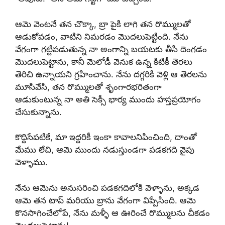
ఆమె వెంటనే తన చొక్కా, బ్రా పైకి లాగి తన రొమ్ములతో
ఆడుకోవడం, వాటిని నిమరడం మొదలుపెట్టింది. నేను
వేగంగా గట్టిపడుతున్న నా అంగాన్ని బయటకు తీసి దెంగడం
మొదలుపెట్టాను, కానీ మెలోడీ వెనుక ఉన్న కిటికీ తెరలు
తెరిచి ఉన్నాయని గ్రహించాను. నేను దగ్గరికి వెళ్లి ఆ తెరలను
మూసివేసి, తన రొమ్ములతో శృంగారభరితంగా
ఆడుకుంటున్న నా అతి సెక్సీ భార్య ముందు హస్తప్రయోగం
చేసుకున్నాను.
కొద్దిసేపటికే, మా ఇద్దరికీ ఇంకా కావాలనిపించింది, దాంతో
మేము లేచి, ఆమె ముందు నడుస్తుండగా పడకగది వైపు
వెళ్ళాము.
నేను ఆమెను అనుసరించి పడకగదిలోకి వెళ్ళాను, అక్కడ
ఆమె తన టాప్ మరియు బ్రాను వేగంగా విప్పేసింది. ఆమె
కొనసాగించేలోపే, నేను మళ్ళీ ఆ ఊరించే రొమ్ములను చీకడం