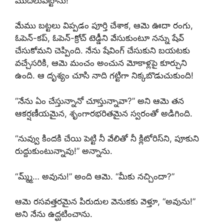
మొదలుపెట్టాను!
మేము బట్టలు విప్పడం పూర్తి చేశాక, ఆమె ఊదా రంగు,
ఓపెన్-కప్, ఓపెన్-క్రోచ్ టెడ్డీని వేసుకుంటూ నన్ను షేవ్
చేసుకోమని చెప్పింది. నేను షేవింగ్ చేసుకుని బయటకు
వచ్చేసరికి, ఆమె మంచం అంచున మోకాళ్లపై కూర్చుని
ఉంది. ఆ దృశ్యం చూసి నాది గట్టిగా నిక్కబొడుచుకుంది!
“నేను ఏం చేస్తున్నానో చూస్తున్నావా?” అని ఆమె తన
ఆకర్షణీయమైన, శృంగారభరితమైన స్వరంతో అడిగింది.
“నువ్వు కిందకి చేయి పెట్టి నీ వేలితో నీ క్లిటోరిస్‌ని, పూకుని
రుద్దుకుంటున్నావు!” అన్నాను.
“మ్మ్మ్… అవును!” అంది ఆమె. “మీకు నచ్చిందా?”
ఆమె రసవత్తరమైన పిరుదుల వెనుకకు వెళ్తూ, “అవును!”
అని నేను ఉద్ఘటించాను.