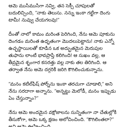
ఆమె ముసిముసిగా నవ్వి, తన సెక్సీ చూపులతో
బదులిచ్చింది, “నాకు తెలుసు. నన్ను ఇంకా గట్టిగా దెంగు
టామీ! నువ్వు చేయగలవు!”
దీంతో నాలో కామం మరింత పెరిగింది, నేను ఆమె పూకును
దెంగడం మరింత ఉధృతంగా మొదలుపెట్టాను! నాకు ఎన్నో
ఉచ్ఛస్థాయిలతో కూడిన ఒక అద్భుతమైన మెరుపుల
తుఫాను లాంటి భావప్రాప్తి కలిగింది! ఆ సుఖం వల్ల, ఆ
తీవ్రమైన శృంగార కసరత్తు వల్ల నాకు తల తిరిగింది. ఆ
తర్వాత నేను ఆమె దగ్గరికి జరిగి కౌగిలించుకున్నాను.
“మనం కటిల్‌ఫిష్ పోర్న్‌ను ఇంకా తరచుగా చూడాలి,” అని
నేను సరదాగా అన్నాను. “అన్నట్టు మెలోడీ, మనం ఇప్పుడు
ఏం చేస్తున్నాం?”
నేను ఆమె అందమైన వక్షోజాలను సున్నితంగా నా చేతుల్లోకి
తీసుకోగా, ఆమె ఒక్క క్షణం ఆలోచించింది. “కౌగిలింతలా?”
అని ఆమె ఊహించింది.