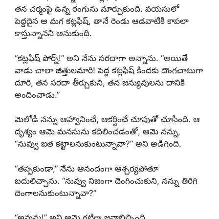
తన చర్మంపై ఉన్న రంగును మార్చుకుంది. వయసులో
పెద్దదైన ఆ మగ కట్లఫిష్, తానే రెండు ఆడవాటికి కాపలా
కాస్తున్నానని అనుకుంది.
“కట్లఫిష్ పోర్న్!” అని నేను సరదాగా అన్నాను. “అయితే
వాడు చాలా జిత్తులమారి! పెద్ద కట్లఫిష్ కిందకు దొంగచాటుగా
దూరి, తన సరదా తీర్చుకుని, తన జన్యువులను దానికి
అందించాడు.”
మెలోడీ నన్ను ఆహ్వానించే, ఆకర్షించే చూపుతో చూసింది. ఆ
దృశ్యం ఆమె మనసును కదిలించడంతో, ఆమె నన్ను,
“నువ్వు జత కట్టాలనుకుంటున్నావా?” అని అడిగింది.
“తప్పకుండా,” నేను ఆనందంగా ఆశ్చర్యపోతూ
బదులిచ్చాను. “నువ్వు నిజంగా దెంగించుకుని, నన్ను తిరిగి
దెంగాలనుకుంటున్నావా?”
“అవును!” అని ఆమె గట్టిగా జవాబిచ్చింది.