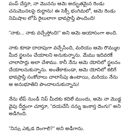
పంప్ చేస్తూ, నా మొనను ఆమె అద్భుతమైన రెండు
చనుమొనలపై రుద్దాను! ఈ సెక్సీ భంగిమలో, ఆమె రెండు
నిమిషాల లోపే రైలులాగా భావప్రాప్తి పొందింది!
“నాకు… నాకు వచ్చేస్తోంది!” అని ఆమె ఆయాసంగా అంది.
నాకు కూడా దాదాపుగా వచ్చేసింది, మరియు ఆమె రొమ్ముల
మీద స్ఖలనం చేయాలని అనుకున్నాను. మేము ఇదివరకే
చాలాసార్లు అలా చేశాము. కానీ నేను ఆమె యోనిలో స్ఖలనం
చేయాలనుకున్నాను. అంతేకాకుండా, ఆమె యోనిలో కలిగే
భావప్రాప్తి సంకోచాలు చాలాసేపు ఉంటాయి, మరియు నేను
ఆ అనుభూతిని పొందాలనుకున్నాను!
నేను టిప్ నుండి నిప్ మీదకు కదిలే ముందు, ఆమె నా మొడ్డ
వైపు దీర్ఘంగా చూస్తూ, “దయచేసి నన్ను ఇంకాస్త దెంగు!” అని
అడిగింది.
“నిన్ను ఎక్కడ దెంగాలి?” అని అడిగాను.