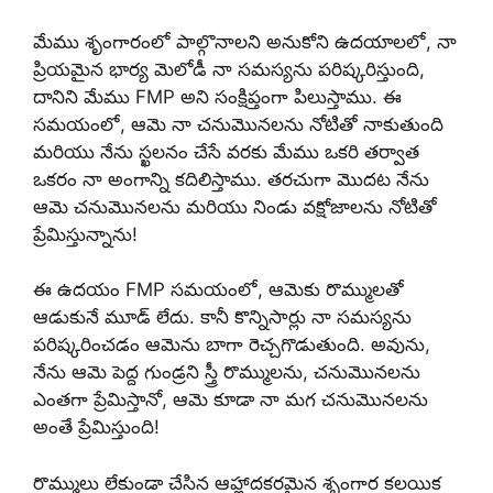
మేము శృంగారంలో పాల్గొనాలని అనుకోని ఉదయాలలో, నా
ప్రియమైన భార్య మెలోడీ నా సమస్యను పరిష్కరిస్తుంది,
దానిని మేము FMP అని సంక్షిప్తంగా పిలుస్తాము. ఈ
సమయంలో, ఆమె నా చనుమొనలను నోటితో నాకుతుంది
మరియు నేను స్ఖలనం చేసే వరకు మేము ఒకరి తర్వాత
ఒకరం నా అంగాన్ని కదిలిస్తాము. తరచుగా మొదట నేను
ఆమె చనుమొనలను మరియు నిండు వక్షోజాలను నోటితో
ప్రేమిస్తున్నాను!
ఈ ఉదయం FMP సమయంలో, ఆమెకు రొమ్ములతో
ఆడుకునే మూడ్ లేదు. కానీ కొన్నిసార్లు నా సమస్యను
పరిష్కరించడం ఆమెను బాగా రెచ్చగొడుతుంది. అవును,
నేను ఆమె పెద్ద గుండ్రని స్త్రీ రొమ్ములను, చనుమొనలను
ఎంతగా ప్రేమిస్తానో, ఆమె కూడా నా మగ చనుమొనలను
అంతే ప్రేమిస్తుంది!
రొమ్ములు లేకుండా చేసిన ఆహ్లాదకరమైన శృంగార కలయిక