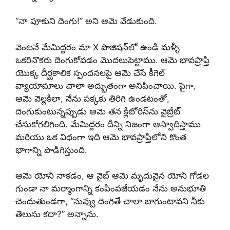
“నా పూకుని దెంగు!” అని ఆమె వేడుకుంది.
వెంటనే మేమిద్దరం మా X పొజిషన్‌లో ఉండి మళ్ళీ
ఒకరినొకరు దెంగుకోవడం మొదలుపెట్టాము. ఆమె భావప్రాప్తి
యొక్క దీర్ఘకాలిక స్పందనలపై ఆమె చేసే కీగెల్
వ్యాయామాలు చాలా అద్భుతంగా అనిపించాయి. పైగా,
ఆమె వెల్లకిలా, నేను పక్కకు తిరిగి ఉండటంతో,
దెంగుకుంటున్నప్పుడు ఆమె తన క్లిటోరిస్‌ను వైబ్రేట్
చేసుకోగలిగింది. మేమిద్దరం దీన్ని నిజంగా ఆస్వాదిస్తాము
మరియు ఒక విధంగా ఇది ఆమె భావప్రాప్తిలోని కొంత
భాగాన్ని పొడిగిస్తుంది.
ఆమె యోని నాకడం, ఆ వైబ్ ఆమె మృదువైన యోని గోడల
గుండా నా మర్మాంగాన్ని కంపింపజేయడం నేను అనుభూతి
చెందుతుండగా, “నువ్వు దెంగితే చాలా బాగుంటావని నీకు
తెలుసు కదా?” అన్నాను.